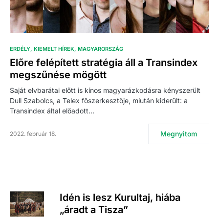
ERDÉLY
KIEMELT HÍREK
MAGYARORSZÁG
Előre felépített stratégia áll a Transindex
megszűnése mögött
Saját elvbarátai előtt is kínos magyarázkodásra kényszerült
Dull Szabolcs, a Telex főszerkesztője, miután kiderült: a
Transindex által előadott…
Megnyitom
2022. február 18.
Idén is lesz Kurultaj, hiába
„áradt a Tisza”