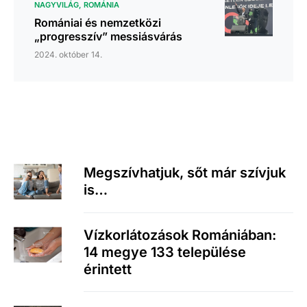
NAGYVILÁG
ROMÁNIA
Romániai és nemzetközi
„progresszív” messiásvárás
2024. október 14.
Megszívhatjuk, sőt már szívjuk
is…
Vízkorlátozások Romániában:
14 megye 133 települése
érintett