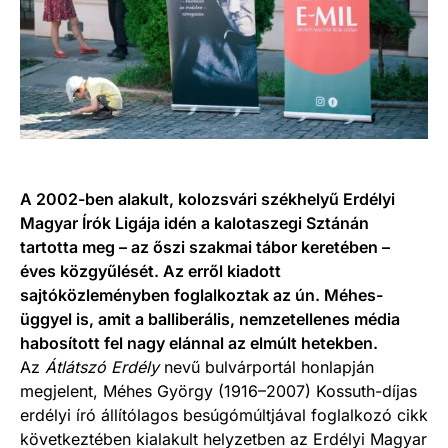
A 2002-ben alakult, kolozsvári székhelyű Erdélyi
Magyar Írók Ligája idén a kalotaszegi Sztánán
tartotta meg – az őszi szakmai tábor keretében –
éves közgyűlését. Az erről kiadott
sajtóközleményben foglalkoztak az ún. Méhes-
üggyel is, amit a balliberális, nemzetellenes média
habosított fel nagy elánnal az elmúlt hetekben.
Az
Átlátszó Erdély
nevű bulvárportál honlapján
megjelent, Méhes György (1916–2007) Kossuth-díjas
erdélyi író állítólagos besúgómúltjával foglalkozó cikk
következtében kialakult helyzetben az Erdélyi Magyar