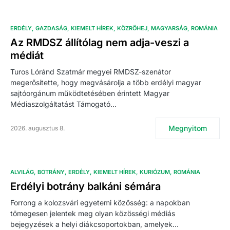
ERDÉLY
GAZDASÁG
KIEMELT HÍREK
KÖZRÖHEJ
MAGYARSÁG
ROMÁNIA
Az RMDSZ állítólag nem adja-veszi a
médiát
Turos Lóránd Szatmár megyei RMDSZ-szenátor
megerősítette, hogy megvásárolja a több erdélyi magyar
sajtóorgánum működtetésében érintett Magyar
Médiaszolgáltatást Támogató…
Megnyitom
2026. augusztus 8.
ALVILÁG
BOTRÁNY
ERDÉLY
KIEMELT HÍREK
KURIÓZUM
ROMÁNIA
Erdélyi botrány balkáni sémára
Forrong a kolozsvári egyetemi közösség: a napokban
tömegesen jelentek meg olyan közösségi médiás
bejegyzések a helyi diákcsoportokban, amelyek…