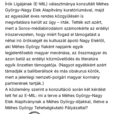
Írók Ligájának (E-MIL) választmánya konzultált Méhes
György–Nagy Elek Alapítvány kuratóriumával, majd
az egyesület éves rendes közgyűlésén is
megvitatásra került az ügy – írták. Tették ezt azért,
mert a Soros-médiabirodalom számonkérte az erdélyi
írószervezeten, hogy miért fogad el támogatást a
néhai író örökségét és kultuszát ápoló Nagy Elektől,
aki Méhes György fiaként napjaink egyik
legjelentősebb magyar mecénása, az összmagyar és
azon belül az erdélyi közművelődés és literatúra
egyik önzetlen támogatója. (Nagyot egyébként azért
támadják a balliberálisok és más obskurus körök,
mert a jelenlegi nemzeti-polgári magyar kormány
partnerének tartják.)
A közlemény szerint a konzultáció során két kérdést
tett fel az E-MIL: mi a terve a Méhes György–Nagy
Elek Alapítványnak a Méhes György-díjakkal, illetve a
Méhes György Tehetségkutató Pályázattal?