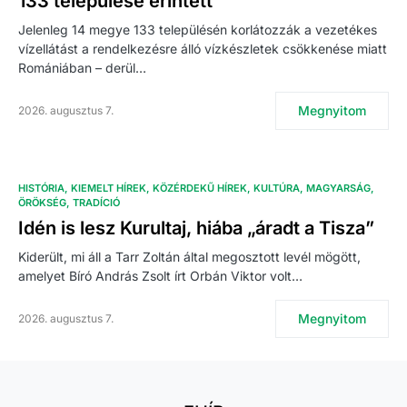
133 települése érintett
Jelenleg 14 megye 133 településén korlátozzák a vezetékes
vízellátást a rendelkezésre álló vízkészletek csökkenése miatt
Romániában – derül…
Megnyitom
2026. augusztus 7.
HISTÓRIA
KIEMELT HÍREK
KÖZÉRDEKŰ HÍREK
KULTÚRA
MAGYARSÁG
ÖRÖKSÉG
TRADÍCIÓ
Idén is lesz Kurultaj, hiába „áradt a Tisza”
Kiderült, mi áll a Tarr Zoltán által megosztott levél mögött,
amelyet Bíró András Zsolt írt Orbán Viktor volt…
Megnyitom
2026. augusztus 7.