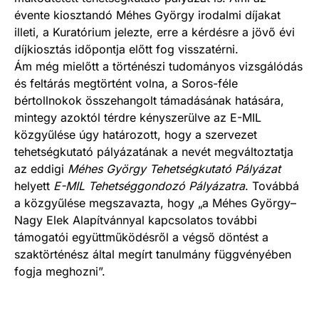
évente kiosztandó Méhes György irodalmi díjakat
illeti, a Kuratórium jelezte, erre a kérdésre a jövő évi
díjkiosztás időpontja előtt fog visszatérni.
Ám még mielőtt a történészi tudományos vizsgálódás
és feltárás megtörtént volna, a Soros-féle
bértollnokok összehangolt támadásának hatására,
mintegy azoktól térdre kényszerülve az E-MIL
közgyűlése úgy határozott, hogy a szervezet
tehetségkutató pályázatának a nevét megváltoztatja
az eddigi
Méhes György Tehetségkutató Pályázat
helyett
E-MIL Tehetséggondozó Pályázatra
. Továbbá
a közgyűlése megszavazta, hogy „a Méhes György–
Nagy Elek Alapítvánnyal kapcsolatos további
támogatói együttműködésről a végső döntést a
szaktörténész által megírt tanulmány függvényében
fogja meghozni”.