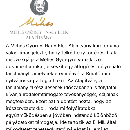
A Méhes György–Nagy Elek Alapítvány kuratóriuma
válaszában jelezte, hogy felkért egy történészt, aki
megvizsgálja a Méhes Györgyre vonatkozó
dokumentumokat, elkészít egy átfogó és mélyreható
tanulmányt, amelynek eredményét a Kuratórium
nyilvánosságra fogja hozni. Az Alapítvány a
tanulmány elkészülésének időszakában is folytatni
kívánja irodalomtámogató tevékenységét, céljainak
megfelelően. Ezért azt a döntést hozta, hogy az
írószervezetekkel, irodalmi folyóiratokkal
együttműködésben a jövőben indítandó különböző
pályázatokat támogatja. Ide tartozik az E-MIL által
működtetett tehetségkutató pályázat is. Ami az