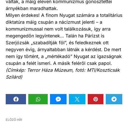
váltak, a máig eleven kommunizmus gonosztettei
árnyékban maradhattak.
Milyen érdekes! A finom Nyugat számára a totalitárius
diktatúra máig csupán a nácizmust jelenti – a
kommunizmussal nem volt találkozásuk, így arra
megengedőn legyintenek… Talán ha Párizst is
Szerjózsák „szabadítják föl”, és feledkeznek ott
negyven évig, árnyaltabban látnák a kérdést. De mert
nem így történt, a „mértékadó” Nyugat az igazságnak
csupán a felét ismeri. A másik feléről csak papol.
(Címkép: Terror Háza Múzeum, fotó: MTI/Koszticsák
Szilárd)
ELŐZŐ HÍR