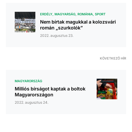
ERDÉLY
MAGYARSÁG
ROMÁNIA
SPORT
Nem bírtak magukkal a kolozsvári
román „szurkolók”
2022. augusztus 23.
KÖVETKEZŐ HÍR
MAGYARORSZÁG
Milliós bírságot kaptak a boltok
Magyarországon
2022. augusztus 24.