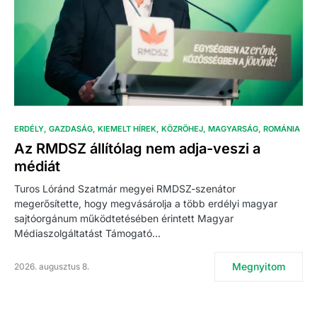
ERDÉLY
GAZDASÁG
KIEMELT HÍREK
KÖZRÖHEJ
MAGYARSÁG
ROMÁNIA
Az RMDSZ állítólag nem adja-veszi a
médiát
Turos Lóránd Szatmár megyei RMDSZ-szenátor
megerősítette, hogy megvásárolja a több erdélyi magyar
sajtóorgánum működtetésében érintett Magyar
Médiaszolgáltatást Támogató…
Megnyitom
2026. augusztus 8.