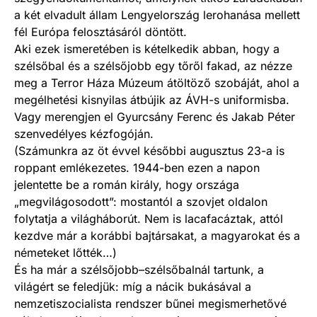
a két elvadult állam Lengyelország lerohanása mellett
fél Európa felosztásáról döntött.
Aki ezek ismeretében is kételkedik abban, hogy a
szélsőbal és a szélsőjobb egy tőről fakad, az nézze
meg a Terror Háza Múzeum átöltöző szobáját, ahol a
megélhetési kisnyilas átbújik az ÁVH-s uniformisba.
Vagy merengjen el Gyurcsány Ferenc és Jakab Péter
szenvedélyes kézfogóján.
(Számunkra az öt évvel későbbi augusztus 23-a is
roppant emlékezetes. 1944-ben ezen a napon
jelentette be a román király, hogy országa
„megvilágosodott”: mostantól a szovjet oldalon
folytatja a világháborút. Nem is lacafacáztak, attól
kezdve már a korábbi bajtársakat, a magyarokat és a
németeket lőtték…)
És ha már a szélsőjobb–szélsőbalnál tartunk, a
világért se feledjük: míg a nácik bukásával a
nemzetiszocialista rendszer bűnei megismerhetővé