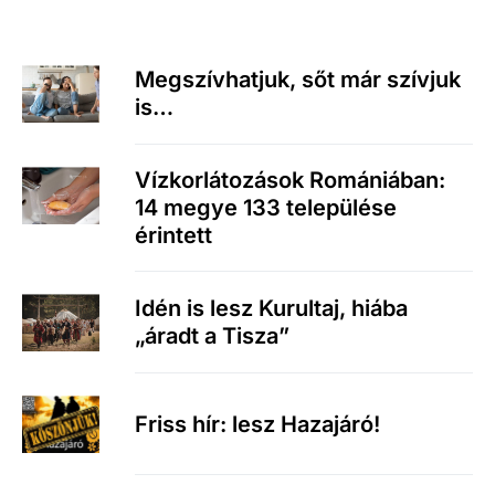
Megszívhatjuk, sőt már szívjuk
is…
Vízkorlátozások Romániában:
14 megye 133 települése
érintett
Idén is lesz Kurultaj, hiába
„áradt a Tisza”
Friss hír: lesz Hazajáró!