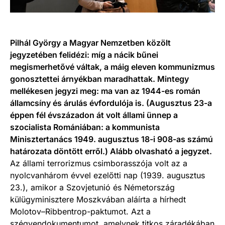
Pilhál György a Magyar Nemzetben közölt
jegyzetében felidézi: míg a nácik bűnei
megismerhetővé váltak, a máig eleven kommunizmus
gonosztettei árnyékban maradhattak. Mintegy
mellékesen jegyzi meg: ma van az 1944-es román
államcsíny és árulás évfordulója is. (Augusztus 23-a
éppen fél évszázadon át volt állami ünnep a
szocialista Romániában: a kommunista
Minisztertanács 1949. augusztus 18-i 908-as számú
határozata döntött erről.) Alább olvasható a jegyzet.
Az állami terrorizmus csimborasszója volt az a
nyolcvanhárom évvel ezelőtti nap (1939. augusztus
23.), amikor a Szovjetunió és Németország
külügyminisztere Moszkvában aláírta a hírhedt
Molotov–Ribbentrop-paktumot. Azt a
szégyendokumentumot, amelynek titkos záradékában