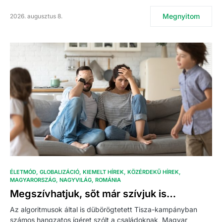
Megnyitom
2026. augusztus 8.
ÉLETMÓD
GLOBALIZÁCIÓ
KIEMELT HÍREK
KÖZÉRDEKŰ HÍREK
MAGYARORSZÁG
NAGYVILÁG
ROMÁNIA
Megszívhatjuk, sőt már szívjuk is…
Az algoritmusok által is dübörögtetett Tisza-kampányban
számos hangzatos ígéret szólt a családoknak, Magyar