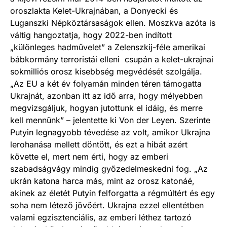
oroszlakta Kelet-Ukrajnában, a Donyecki és
Luganszki Népköztársaságok ellen. Moszkva azóta is
váltig hangoztatja, hogy 2022-ben indított
„különleges hadművelet” a Zelenszkij-féle amerikai
bábkormány terroristái elleni csupán a kelet-ukrajnai
sokmilliós orosz kisebbség megvédését szolgálja.
„Az EU a két év folyamán minden téren támogatta
Ukrajnát, azonban itt az idő arra, hogy mélyebben
megvizsgáljuk, hogyan jutottunk el idáig, és merre
kell mennünk” – jelentette ki Von der Leyen. Szerinte
Putyin legnagyobb tévedése az volt, amikor Ukrajna
lerohanása mellett döntött, és ezt a hibát azért
követte el, mert nem érti, hogy az emberi
szabadságvágy mindig győzedelmeskedni fog. „Az
ukrán katona harca más, mint az orosz katonáé,
akinek az életét Putyin felforgatta a régmúltért és egy
soha nem létező jövőért. Ukrajna ezzel ellentétben
valami egzisztenciális, az emberi léthez tartozó