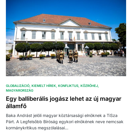
GLOBALIZÁCIÓ
KIEMELT HÍREK
KONFLIKTUS
KÖZRÖHEJ
MAGYARORSZÁG
Egy balliberális jogász lehet az új magyar
államfő
Baka Andrást jelöli magyar köztársasági elnöknek a TiSza
Párt. A Legfelsőbb Bíróság egykori elnökének neve nemcsak
kormánykritikus megszólalásai…