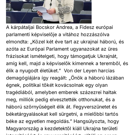
A kárpátaljai Bocskor Andrea, a Fidesz európai
parlamenti képviselője a vitához hozzászólva
elmondta: „Közel két éve tart az ukrajnai háború, és
azóta az Európai Parlament ugyanazokat az üres
frázisokat ismételgeti, hogy támogatjuk Ukrajnát,
amíg kell, majd a képviselők kimennek a teremből, és
élik a nyugodt életüket.” Von der Leyen harcias
demagógiájára így reagált: „Önök a háború lázában
égnek, politikai tőkét kovácsolnak egy olyan
tragédiából, amelyben emberek százezrei haltak
meg, milliók pedig elvesztették otthonukat, és a
háború szörnyűségeit élik át. Fegyverszünetet és
béketárgyalásokat kell sürgetni, a mielőbbi tartós
béke az egyetlen megoldás.” Hangsúlyozta, hogy
Magyarország a kezdetektől kiáll Ukrajna területi