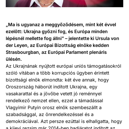
„Ma is ugyanaz a meggyőződésem, mint két évvel
ezelőtt: Ukrajna győzni fog, és Európa minden
lépésnél mellette fog állni” – jelentette ki Ursula von
der Leyen, az Európai Bizottság elnöke kedden
Strasbourgban, az Európai Parlament plenáris
ülésén.
Az Ukrajnának nyújtott európai uniós támogatásokról
szóló vitában a több korrupciós ügyben érintett
bizottsági elnök elmondta: két éve annak, hogy
Oroszország háborút indított Ukrajna, egy
vasakarattal és a jövőbe vetett jó reménnyel
rendelkező nemzet ellen, ezzel a támadással
Vlagyimir Putyin orosz elnök szembeszállt a
szabadsággal, az önrendelkezéssel és a
demokráciával. Azt persze ezúttal is elhallgatta, hogy
a kijevi rezsim már 2014-ben hadjáratot indított az