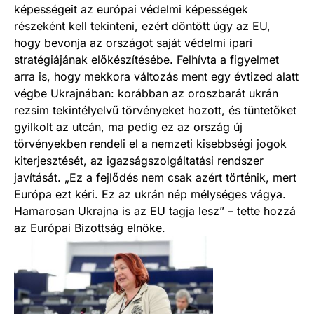
képességeit az európai védelmi képességek
részeként kell tekinteni, ezért döntött úgy az EU,
hogy bevonja az országot saját védelmi ipari
stratégiájának előkészítésébe. Felhívta a figyelmet
arra is, hogy mekkora változás ment egy évtized alatt
végbe Ukrajnában: korábban az oroszbarát ukrán
rezsim tekintélyelvű törvényeket hozott, és tüntetőket
gyilkolt az utcán, ma pedig ez az ország új
törvényekben rendeli el a nemzeti kisebbségi jogok
kiterjesztését, az igazságszolgáltatási rendszer
javítását. „Ez a fejlődés nem csak azért történik, mert
Európa ezt kéri. Ez az ukrán nép mélységes vágya.
Hamarosan Ukrajna is az EU tagja lesz” – tette hozzá
az Európai Bizottság elnöke.