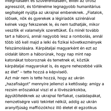
integritásáért és szuverenitásáért, elítéli az orosz
agressziót, és történelme legnagyobb humanitárius
segítségét nyújtja az ukrajnai embereknek. „Fiatalok,
idősek, nők és gyerekek a légiriadók szirénáival
kelnek vagy fekszenek le, és nem tudhatják, mikor
veszítik el valamelyik szerettüket. És minél tovább
tart a háború, annál nagyobb lesz a rombolás, annál
több idő kell majd a lelki és fizikai következmények
felszámolására. Kárpátaljai magyarként én ezt az
oldalát látom a háborúnak, hogy nap mint nap
katonákat toboroznak és temetnek el, köztük
kárpátaljai magyarokat is, és egyre nehezebbé válik
az élet” – tette hozzá a képviselő.
Azt már nem is tette hozzá, hogy az ukrán
„hazafiságot” mennyire jellemzi a kettősség: amígy a
rezsim erőszakkal viszi el a lövészárkokba,
ágyútölteléknek az ukrajnai férfiakat, családapákat,
nemzetiségre való tekintet nélkül, addig az ukrán
aranyifjúság maffiózókhoz illő életet él egzotikus