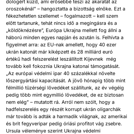
dologért küzd, ami erősebbé teszi az akaratát az
oroszokénál” – hangoztatta a bizottság elnöke. Ezt a
fékezhetetlen szellemet – fogalmazott – kell szem
előtt tartanunk, tehát nincs idő a megingásra és a
„köldöknézésre”, Európa Ukrajna mellett fog állni a
háború minden egyes napján és azután is. Felhívta a
figyelmet arra: az EU-nak amellett, hogy 40 ezer
ukrán katonát már kiképzett és 28 milliárd euró
értékű hadi felszerelést leszállított Kijevnek még
tovább kell fokoznia Ukrajna katonai támogatását.
„Az európai védelmi ipar 40 százalékkal növelte
lőszergyártási kapacitását. A jövő hónapig több mint
félmillió tüzérségi lövedéket szállítunk, az év végéig
pedig több mint egymillió lövedéket, de ez biztosan
nem elég” – mutatott rá. Arról nem szólt, hogy a
hadfelszerelés egy részét korrupt ukrán oligarchák
már tovább is adták a harmadik világnak, az amerikai
és brit fegyveripar pedig óriási profitot vág zsebre.
Ursula véleménye szerint Ukrajna védelmi