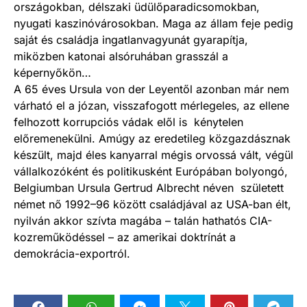
országokban, délszaki üdülőparadicsomokban,
nyugati kaszinóvárosokban. Maga az állam feje pedig
saját és családja ingatlanvagyunát gyarapítja,
miközben katonai alsóruhában grasszál a
képernyőkön…
A 65 éves Ursula von der Leyentől azonban már nem
várható el a józan, visszafogott mérlegeles, az ellene
felhozott korrupciós vádak elől is kénytelen
előremenekülni. Amúgy az eredetileg közgazdásznak
készült, majd éles kanyarral mégis orvossá vált, végül
vállalkozóként és politikusként Európában bolyongó,
Belgiumban Ursula Gertrud Albrecht néven született
német nő 1992–96 között családjával az USA-ban élt,
nyilván akkor szívta magába – talán hathatós CIA-
kozreműködéssel – az amerikai doktrínát a
demokrácia-exportról.