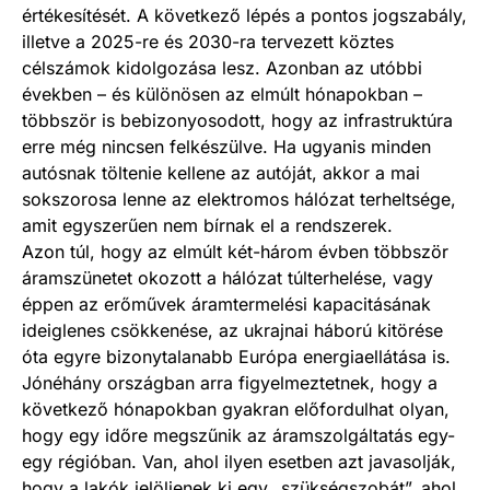
értékesítését. A következő lépés a pontos jogszabály,
illetve a 2025-re és 2030-ra tervezett köztes
célszámok kidolgozása lesz. Azonban az utóbbi
években – és különösen az elmúlt hónapokban –
többször is bebizonyosodott, hogy az infrastruktúra
erre még nincsen felkészülve. Ha ugyanis minden
autósnak töltenie kellene az autóját, akkor a mai
sokszorosa lenne az elektromos hálózat terheltsége,
amit egyszerűen nem bírnak el a rendszerek.
Azon túl, hogy az elmúlt két-három évben többször
áramszünetet okozott a hálózat túlterhelése, vagy
éppen az erőművek áramtermelési kapacitásának
ideiglenes csökkenése, az ukrajnai háború kitörése
óta egyre bizonytalanabb Európa energiaellátása is.
Jónéhány országban arra figyelmeztetnek, hogy a
következő hónapokban gyakran előfordulhat olyan,
hogy egy időre megszűnik az áramszolgáltatás egy-
egy régióban. Van, ahol ilyen esetben azt javasolják,
hogy a lakók jelöljenek ki egy „szükségszobát”, ahol