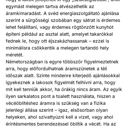
egymást melegen tartva átvészelhetik az
áramkimaradást. A svéd energiaszolgáltató ajánlása
szerint a sürgősségi szobában egy sátrat is érdemes
lehet felállítani, vagy érdemes rögtönzött kunyhót
építeni például az asztal alatt, amelyet takarókkal
fednek le, hogy ott éjszakázhassanak – ezzel is
minimálisra csökkentik a melegen tartandó hely
méretét.
Németországban is egyre többször figyelmeztetnek
arra, hogy előfordulhatnak áramszünetek a téli
időszak alatt. Szinte mindenre kiterjedő ajánlásokkal
igyekeznek a lakosok figyelmét felhívni arra, hogy
mit kell tenniük akkor, ha órákig nincs áram. Az egyik
ilyen sarkalatos pont a toalett használata, hiszen a
vécéöblítéshez áramra is szükség van a fizika
jelenlegi állása szerint – igaz, elsősorban olyan
helyeken, ahol szivattyúzni kell a vizet, vagy ahol
érintésmentes berendezéssel öblítik a vécét. Ha az