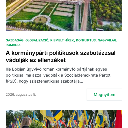
GAZDASÁG
GLOBALIZÁCIÓ
KIEMELT HÍREK
KONFLIKTUS
NAGYVILÁG
ROMÁNIA
A kormánypárti politikusok szabotázzsal
vádolják az ellenzéket
Ilie Bolojan ügyvivő román kormányfő pártjának egyes
politikusai ma azzal vádolták a Szociáldemokrata Pártot
(PSD), hogy szisztematikusa szabotálja…
Megnyitom
2026. augusztus 5.