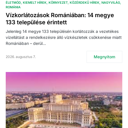
ÉLETMÓD
KIEMELT HÍREK
KÖRNYEZET
KÖZÉRDEKŰ HÍREK
NAGYVILÁG
ROMÁNIA
Vízkorlátozások Romániában: 14 megye
133 települése érintett
Jelenleg 14 megye 133 településén korlátozzák a vezetékes
vízellátást a rendelkezésre álló vízkészletek csökkenése miatt
Romániában – derül…
Megnyitom
2026. augusztus 7.