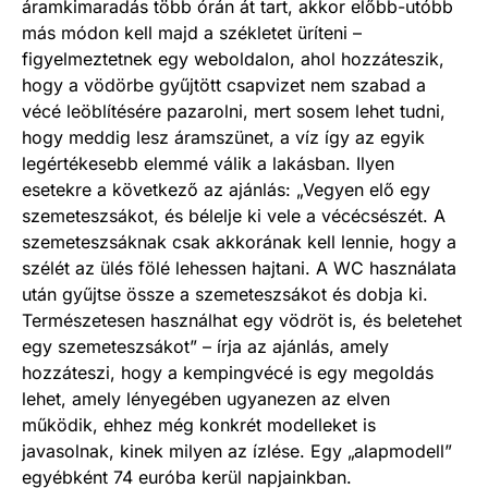
áramkimaradás több órán át tart, akkor előbb-utóbb
más módon kell majd a székletet üríteni –
figyelmeztetnek egy weboldalon, ahol hozzáteszik,
hogy a vödörbe gyűjtött csapvizet nem szabad a
vécé leöblítésére pazarolni, mert sosem lehet tudni,
hogy meddig lesz áramszünet, a víz így az egyik
legértékesebb elemmé válik a lakásban. Ilyen
esetekre a következő az ajánlás: „Vegyen elő egy
szemeteszsákot, és bélelje ki vele a vécécsészét. A
szemeteszsáknak csak akkorának kell lennie, hogy a
szélét az ülés fölé lehessen hajtani. A WC használata
után gyűjtse össze a szemeteszsákot és dobja ki.
Természetesen használhat egy vödröt is, és beletehet
egy szemeteszsákot” – írja az ajánlás, amely
hozzáteszi, hogy a kempingvécé is egy megoldás
lehet, amely lényegében ugyanezen az elven
működik, ehhez még konkrét modelleket is
javasolnak, kinek milyen az ízlése. Egy „alapmodell”
egyébként 74 euróba kerül napjainkban.