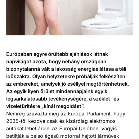
Európában egyre őrültebb ajánlások látnak
napvilágot azóta, hogy néhány országban
bizonytalanná vált a lakosság energiaellátása a téli
időszakra. Olyan helyzetekre próbálják felkészíteni
az embereket, amelyek jó eséllyel megtörténhetnek.
Az egyik ilyen őrület mindennapjaink egyik
legsarkalatosabb tevékenységére, a széklet- és
vizeletürítésre „kínál megoldást”.
Nemrég szavazta meg az Európai Parlament, hogy
2035-től kezdve csak és kizárólag elektromos
autókat lehet árulni az Európai Unióban, vagyis
betiltják a belső égésű motorral hajtott járművek