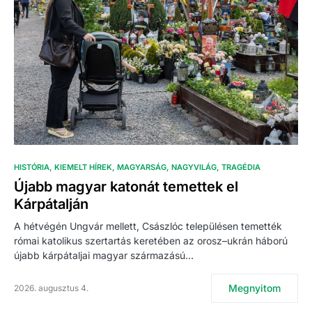
HISTÓRIA
KIEMELT HÍREK
MAGYARSÁG
NAGYVILÁG
TRAGÉDIA
Újabb magyar katonát temettek el
Kárpátalján
A hétvégén Ungvár mellett, Császlóc településen temették
római katolikus szertartás keretében az orosz–ukrán háború
újabb kárpátaljai magyar származású…
Megnyitom
2026. augusztus 4.