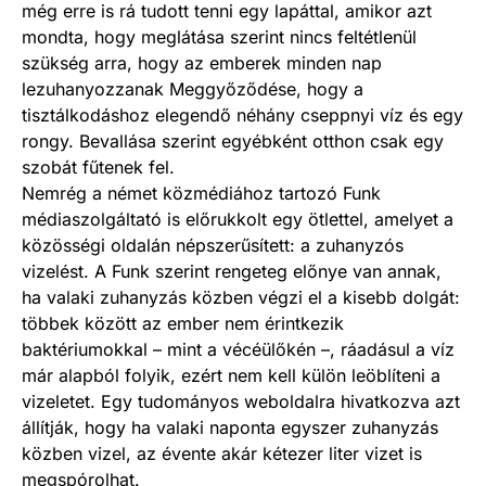
még erre is rá tudott tenni egy lapáttal, amikor azt
mondta, hogy meglátása szerint nincs feltétlenül
szükség arra, hogy az emberek minden nap
lezuhanyozzanak Meggyőződése, hogy a
tisztálkodáshoz elegendő néhány cseppnyi víz és egy
rongy. Bevallása szerint egyébként otthon csak egy
szobát fűtenek fel.
Nemrég a német közmédiához tartozó Funk
médiaszolgáltató is előrukkolt egy ötlettel, amelyet a
közösségi oldalán népszerűsített: a zuhanyzós
vizelést. A Funk szerint rengeteg előnye van annak,
ha valaki zuhanyzás közben végzi el a kisebb dolgát:
többek között az ember nem érintkezik
baktériumokkal – mint a vécéülőkén –, ráadásul a víz
már alapból folyik, ezért nem kell külön leöblíteni a
vizeletet. Egy tudományos weboldalra hivatkozva azt
állítják, hogy ha valaki naponta egyszer zuhanyzás
közben vizel, az évente akár kétezer liter vizet is
megspórolhat.