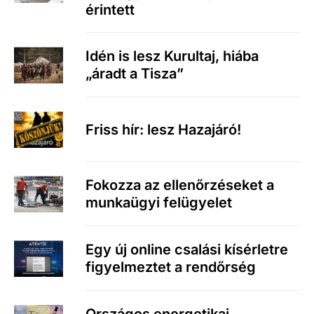
érintett
Idén is lesz Kurultaj, hiába
„áradt a Tisza”
Friss hír: lesz Hazajáró!
Fokozza az ellenőrzéseket a
munkaügyi felügyelet
Egy új online csalási kísérletre
figyelmeztet a rendőrség