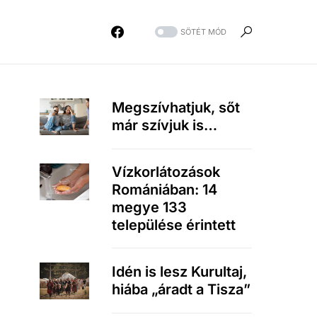
SÖTÉT MÓD
Megszívhatjuk, sőt
már szívjuk is…
Vízkorlátozások
Romániában: 14
megye 133
települése érintett
Idén is lesz Kurultaj,
hiába „áradt a Tisza”