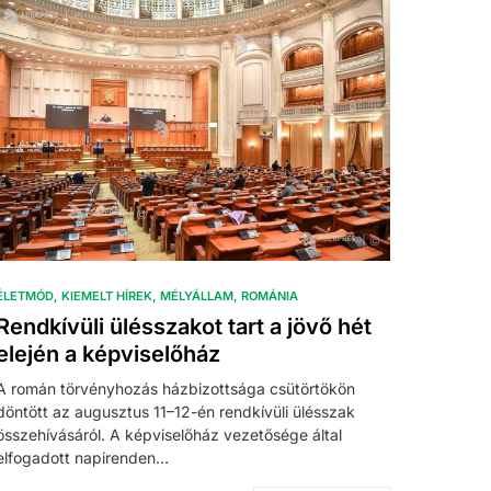
ÉLETMÓD
KIEMELT HÍREK
MÉLYÁLLAM
ROMÁNIA
Rendkívüli ülésszakot tart a jövő hét
elején a képviselőház
A román törvényhozás házbizottsága csütörtökön
döntött az augusztus 11–12-én rendkívüli ülésszak
összehívásáról. A képviselőház vezetősége által
elfogadott napirenden…