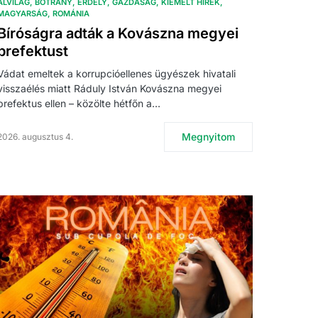
ALVILÁG
BOTRÁNY
ERDÉLY
GAZDASÁG
KIEMELT HÍREK
MAGYARSÁG
ROMÁNIA
Bíróságra adták a Kovászna megyei
prefektust
Vádat emeltek a korrupcióellenes ügyészek hivatali
visszaélés miatt Ráduly István Kovászna megyei
prefektus ellen – közölte hétfőn a…
Megnyitom
2026. augusztus 4.