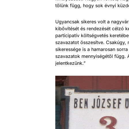
tőlünk függ, hogy sok évnyi küz
Ugyancsak sikeres volt a nagyvár
kibővítését és rendezését célzó 
participatív költségvetés keretéb
szavazatot összesítve. Csakúgy, 
sikeressége is a hamarosan sorra k
szavazatok mennyiségétől függ. 
jelentkezünk.”