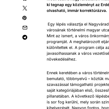
ki tegnap egy közleményt
az Erdé
olvasható, immár korrektúrázva.
Egy lépés választja el Nagyvárad
városának történelmi magyar utcan
Mint az ismert, a város önkormány
programját. A meghatározott eljárá
különítettek el. A program célja a
javasolhassanak a város vezetősé
növekedéséhez.
Ennek keretében a város történelmi
bemutató, többnyelvű – köztük mag
szavazással támogatható projekt
saját kategóriájában első, összes
pillanatában. A következő lépésb
is sor fog kerülni, mely során sz
kihelyezését. Nagyon fontos, hog