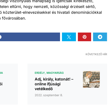
bségi viszonyulás manapság is igencsak kirekesztő,
len eltűrni, hogy nemzeti, közösségi érzéseit sértő,
ó közterület-elnevezésekkel és hivatali denominációkkal
m fővárosában.
KÖVETKEZŐ HÍR
IA
ERDÉLY
MAGYARSÁG
Adj, király, katonát! –
ői
online ifjúsági
vetélkedő
2022. szeptember 8.