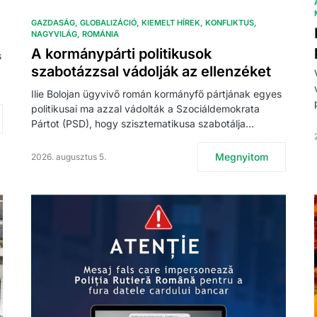
GAZDASÁG
GLOBALIZÁCIÓ
KIEMELT HÍREK
KONFLIKTUS
NAGYVILÁG
ROMÁNIA
A kormánypárti politikusok
s
szabotázzsal vádolják az ellenzéket
Ilie Bolojan ügyvivő román kormányfő pártjának egyes
politikusai ma azzal vádolták a Szociáldemokrata
Pártot (PSD), hogy szisztematikusa szabotálja…
Megnyitom
2026. augusztus 5.