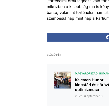
„történelmi örökséghez” való töb
miközben a kisebbség ma is kényte
bántó, valamint történelemhamisít
szembesül nap mint nap a Partiu
ELŐZŐ HÍR
MAGYARORSZÁG
ROMÁN
Kelemen Hunor
kincstári és söröz
optimizmusa
2022. szeptember 8.