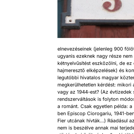
elnevezéseinek (jelenleg 900 fölö
ugyanis ezeknek nagy része nem m
kétnyelvűsítést eszközölni, de ez
hajmeresztő elképzelések) és komo
legutóbbi hivatalos magyar közterü
megkerülhetetlen kérdést: mikori 
vagy az 1944-est? (Az évtizedek 
rendszerváltások is folyton módo
a románt. Csak egyetlen példa: a
ben Episcop Ciorogariu, 1941-ben 
Fier utcának hívták…) Ráadásul az
nem is beszélve annak mai terjed