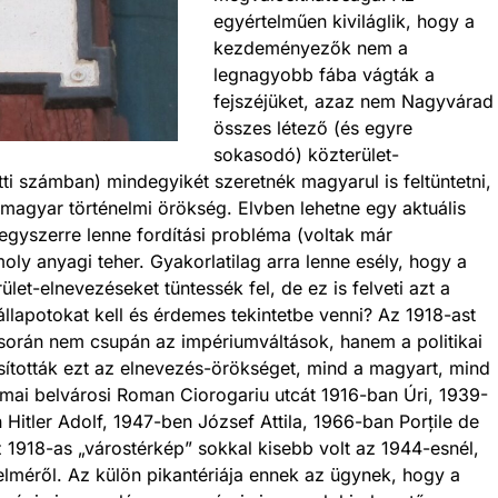
egyértelműen kiviláglik, hogy a
kezdeményezők nem a
legnagyobb fába vágták a
fejszéjüket, azaz nem Nagyvárad
összes létező (és egyre
sokasodó) közterület-
tti számban) mindegyikét szeretnék magyarul is feltüntetni,
agyar történelmi örökség. Elvben lehetne egy aktuális
 egyszerre lenne fordítási probléma (voltak már
ly anyagi teher. Gyakorlatilag arra lenne esély, hogy a
let-elnevezéseket tüntessék fel, de ez is felveti azt a
állapotokat kell és érdemes tekintetbe venni? Az 1918-ast
során nem csupán az impériumváltások, hanem a politikai
sították ezt az elnevezés-örökséget, mind a magyart, mind
 mai belvárosi Roman Ciorogariu utcát 1916-ban Úri, 1939-
Hitler Adolf, 1947-ben József Attila, 1966-ban Porțile de
 1918-as „várostérkép” sokkal kisebb volt az 1944-esnél,
elméről. Az külön pikantériája ennek az ügynek, hogy a