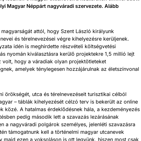
lyi Magyar Néppárt nagyváradi szervezete. Alább
 magyarságát attól, hogy Szent László királyunk
evei és térelnevezései végre kihelyezésre kerüljenek.
zata idén is meghirdette részvételi költségvetési
s nyomán kiválasztásra kerülő projektekre 1,5 millió lejt
z volt, hogy a váradiak olyan projektötleteket
gnek, amelyek ténylegesen hozzájárulnak az életszínvonal
 örökségét, utca és térelnevezéseit turisztikai célból
yar – táblák kihelyezését célzó terv is bekerült az online
ek közé. A hatalmas érdeklődésnek hála, a kezdeményezés
ítésben pedig második lett a szavazás lezárásának
en a nagyváradi polgárok személyes, jelenléti szavazásra
intén támogatnunk kell a történelmi magyar utcanevek
y majd ezen a voksoláson is ott legyünk, hiszen most csak