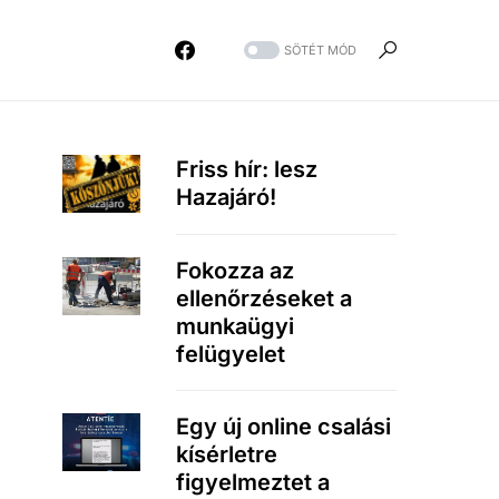
SÖTÉT MÓD
Friss hír: lesz
Hazajáró!
Fokozza az
ellenőrzéseket a
munkaügyi
felügyelet
Egy új online csalási
kísérletre
figyelmeztet a