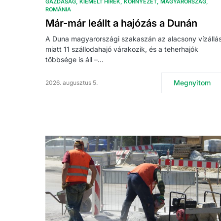
GAZDASÁG
KIEMELT HÍREK
KÖRNYEZET
MAGYARORSZÁG
ROMÁNIA
Már-már leállt a hajózás a Dunán
A Duna magyarországi szakaszán az alacsony vízállá
miatt 11 szállodahajó várakozik, és a teherhajók
többsége is áll –…
Megnyitom
2026. augusztus 5.