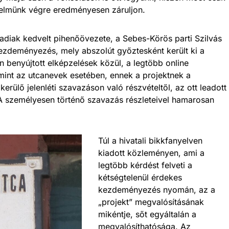
delmünk végre eredményesen záruljon.
adiak kedvelt pihenőövezete, a Sebes-Körös parti Szilvás
kezdeményezés, mely abszolút győztesként került ki a
en benyújtott elképzelések közül, a legtöbb online
mint az utcanevek esetében, ennek a projektnek a
erülő jelenléti szavazáson való részvételtől, az ott leadott
A személyesen történő szavazás részleteivel hamarosan
Túl a hivatali bikkfanyelven
kiadott közleményen, ami a
legtöbb kérdést felveti a
kétségtelenül érdekes
kezdeményezés nyomán, az a
„projekt” megvalósításának
mikéntje, sőt egyáltalán a
megvalósíthatósága. Az