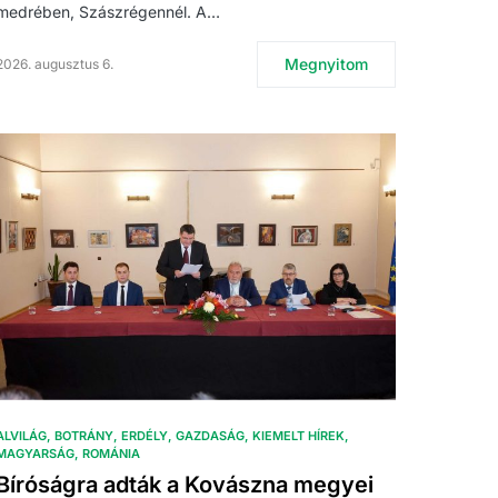
medrében, Szászrégennél. A…
Megnyitom
2026. augusztus 6.
ALVILÁG
BOTRÁNY
ERDÉLY
GAZDASÁG
KIEMELT HÍREK
MAGYARSÁG
ROMÁNIA
Bíróságra adták a Kovászna megyei