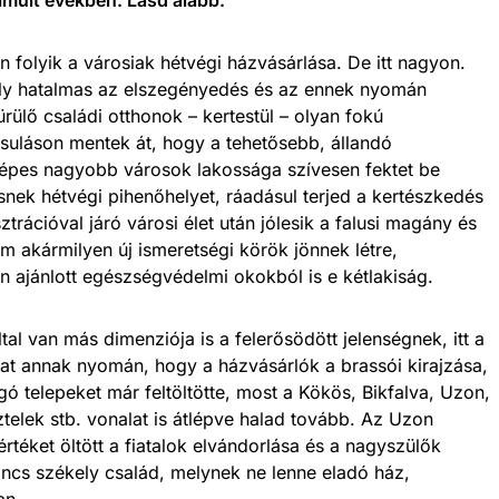
folyik a városiak hétvégi házvásárlása. De itt nagyon.
oly hatalmas az elszegényedés és az ennek nyomán
rülő családi otthonok – kertestül – olyan fokú
csuláson mentek át, hogy a tehetősebb, állandó
képes nagyobb városok lakossága szívesen fektet be
snek hétvégi pihenőhelyet, ráadásul terjed a kertészkedés
ztrációval járó városi élet után jólesik a falusi magány és
em akármilyen új ismeretségi körök jönnek létre,
 ajánlott egészségvédelmi okokból is e kétlakiság.
l van más dimenziója is a felerősödött jelenségnek, itt a
hat annak nyomán, hogy a házvásárlók a brassói kirajzása,
ó telepeket már feltöltötte, most a Kökös, Bikfalva, Uzon,
telek stb. vonalat is átlépve halad tovább. Az Uzon
rtéket öltött a fiatalok elvándorlása és a nagyszülők
incs székely család, melynek ne lenne eladó ház,
an.