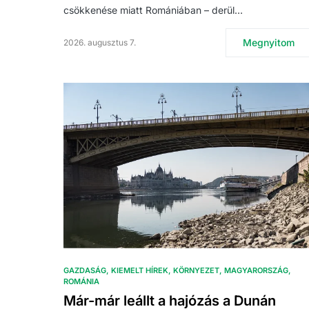
csökkenése miatt Romániában – derül…
Megnyitom
2026. augusztus 7.
GAZDASÁG
KIEMELT HÍREK
KÖRNYEZET
MAGYARORSZÁG
ROMÁNIA
Már-már leállt a hajózás a Dunán