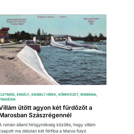
ÉLETMÓD
ERDÉLY
KIEMELT HÍREK
KÖRNYEZET
ROMÁNIA
TRAGÉDIA
Villám ütött agyon két fürdőzőt a
Marosban Szászrégennél
A román állami hírügynökség közölte, hogy villám
csapott ma délután két férfiba a Maros folyó