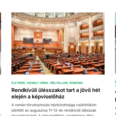
ÉLETMÓD
KIEMELT HÍREK
MÉLYÁLLAM
ROMÁNIA
Rendkívüli ülésszakot tart a jövő hét
elején a képviselőház
A román törvényhozás házbizottsága csütörtökön
döntött az augusztus 11–12-én rendkívüli ülésszak
k
összehívásáról. A képviselőház vezetősége által