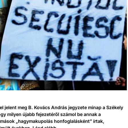
l jelent meg B. Kovács András jegyzete minap a Székely
gy milyen újabb fejezetéről számol be annak a
l mások „hagymakupolás honfoglalásként” írtak,
elmúlt években. Lásd alább.