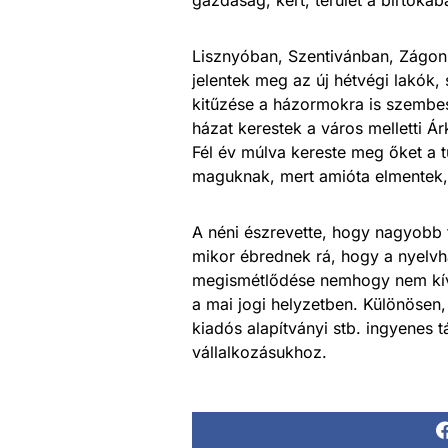
Lisznyóban, Szentivánban, Zágo
jelentek meg az új hétvégi lakók,
kitűzése a házormokra is szembes
házat kerestek a város melletti Á
Fél év múlva kereste meg őket a 
maguknak, mert amióta elmentek,
A néni észrevette, hogy nagyobb t
mikor ébrednek rá, hogy a nyelvh
megismétlődése nemhogy nem kívá
a mai jogi helyzetben. Különösen
kiadós alapítványi stb. ingyenes 
vállalkozásukhoz.