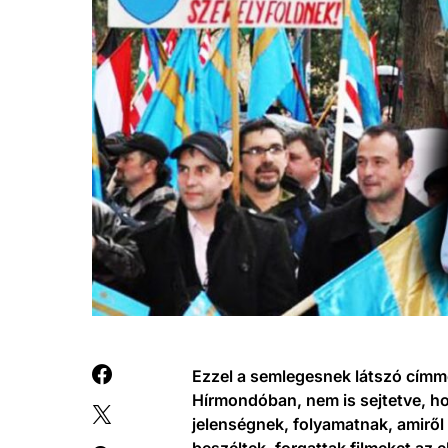
Ezzel a semlegesnek látszó címme
Hírmondóban, nem is sejtetve, ho
jelenségnek, folyamatnak, amirő
beszéltek, forgattak filmeket az 