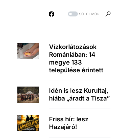
SÖTÉT MÓD
Vízkorlátozások
Romániában: 14
megye 133
települése érintett
Idén is lesz Kurultaj,
hiába „áradt a Tisza”
Friss hír: lesz
Hazajáró!