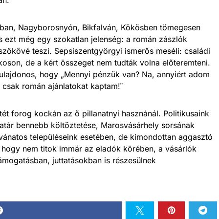
nban, Nagyborosnyón, Bikfalván, Kökösben tömegesen
 s ezt még egy szokatlan jelenség: a román zászlók
zökővé teszi. Sepsiszentgyörgyi ismerős meséli: családi
rkoson, de a kért összeget nem tudták volna előteremteni.
tulajdonos, hogy „Mennyi pénzük van? Na, annyiért adom
 csak román ajánlatokat kaptam!‟
ét forog kockán az ő pillanatnyi hasznánál. Politikusaink
atár bennebb költöztetése, Marosvásárhely sorsának
natos településeink esetében, de kimondottan aggasztó
, hogy nem titok immár az eladók körében, a vásárlók
támogatásban, juttatásokban is részesülnek