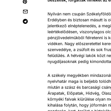
Nyilván nem csupán Székelyföldön 
Erdélyben és biztosan másutt is 
jelentkező elnéptelenedés, a megü
leértékelődésen, viszonylagos ol
pénzjövedelmükből félretenni is 
vidéken. Nagy előszeretettel kere
szenvedélye, a zsúfolt és sok frus
felüdülés. A hétvégi lakók közt n
nyugdíjasoknak pedig kimondottan
A székely megyékben mindazonálta
nyelvhatár maga is beljebb tolód
miután a szász és barcasági csáng
Árapatak, Előpatak, Hidvég, Olasz
környéki falvak kiürülése olyan mé
kihalása folytán, hogy jóformán n
gazdaság, kert, terület a birtokáb