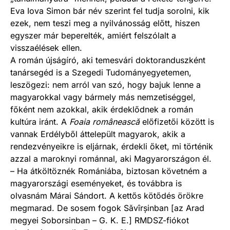
Eva Iova Simon bár név szerint fel tudja sorolni, kik
ezek, nem teszi meg a nyilvánosság előtt, hiszen
egyszer már beperelték, amiért felszólalt a
visszaélések ellen.
A román újságíró, aki temesvári doktoranduszként
tanársegéd is a Szegedi Tudományegyetemen,
leszögezi: nem arról van szó, hogy bajuk lenne a
magyarokkal vagy bármely más nemzetiséggel,
főként nem azokkal, akik érdeklődnek a román
kultúra iránt. A
Foaia românească
előfizetői között is
vannak Erdélyből áttelepült magyarok, akik a
rendezvényeikre is eljárnak, érdekli őket, mi történik
azzal a maroknyi románnal, aki Magyarországon él.
– Ha átköltöznék Romániába, biztosan követném a
magyarországi eseményeket, és továbbra is
olvasnám Márai Sándort. A kettős kötődés örökre
megmarad. De sosem fogok Săvîrșinban [az Arad
megyei Soborsinban – G. K. E.] RMDSZ-fiókot