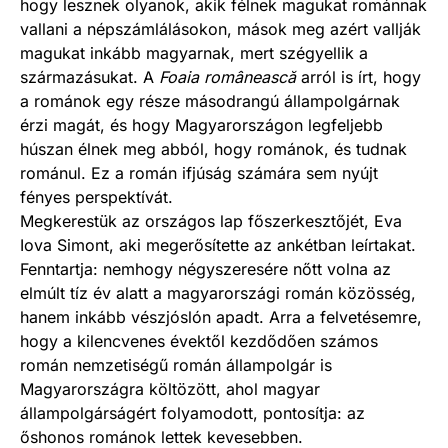
hogy lesznek olyanok, akik félnek magukat románnak
vallani a népszámlálásokon, mások meg azért vallják
magukat inkább magyarnak, mert szégyellik a
származásukat. A
Foaia românească
arról is írt, hogy
a románok egy része másodrangú állampolgárnak
érzi magát, és hogy Magyarországon legfeljebb
húszan élnek meg abból, hogy románok, és tudnak
románul. Ez a román ifjúság számára sem nyújt
fényes perspektívát.
Megkerestük az országos lap főszerkesztőjét, Eva
Iova Simont, aki megerősítette az ankétban leírtakat.
Fenntartja: nemhogy négyszeresére nőtt volna az
elmúlt tíz év alatt a magyarországi román közösség,
hanem inkább vészjóslón apadt. Arra a felvetésemre,
hogy a kilencvenes évektől kezdődően számos
román nemzetiségű román állampolgár is
Magyarországra költözött, ahol magyar
állampolgárságért folyamodott, pontosítja: az
őshonos románok lettek kevesebben.