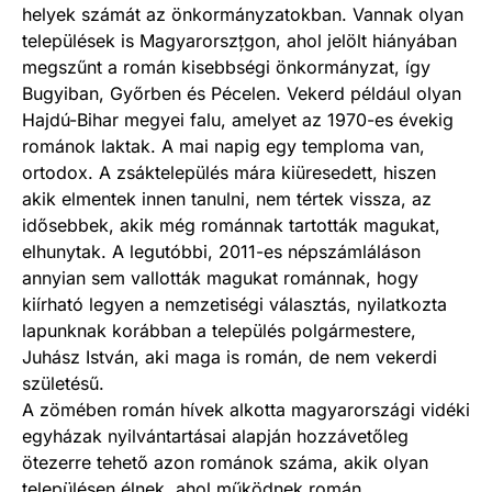
helyek számát az önkormányzatokban. Vannak olyan
települések is Magyarorszțgon, ahol jelölt hiányában
megszűnt a román kisebbségi önkormányzat, így
Bugyiban, Győrben és Pécelen. Vekerd például olyan
Hajdú-Bihar megyei falu, amelyet az 1970-es évekig
románok laktak. A mai napig egy temploma van,
ortodox. A zsáktelepülés mára kiüresedett, hiszen
akik elmentek innen tanulni, nem tértek vissza, az
idősebbek, akik még románnak tartották magukat,
elhunytak. A legutóbbi, 2011-es népszámláláson
annyian sem vallották magukat románnak, hogy
kiírható legyen a nemzetiségi választás, nyilatkozta
lapunknak korábban a település polgármestere,
Juhász István, aki maga is román, de nem vekerdi
születésű.
A zömében román hívek alkotta magyarországi vidéki
egyházak nyilvántartásai alapján hozzávetőleg
ötezerre tehető azon románok száma, akik olyan
településen élnek, ahol működnek román