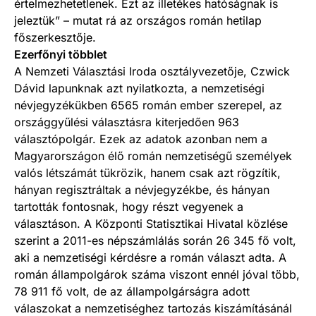
értelmezhetetlenek. Ezt az illetékes hatóságnak is
jeleztük” – mutat rá az országos román hetilap
főszerkesztője.
Ezerfőnyi többlet
A Nemzeti Választási Iroda osztályvezetője, Czwick
Dávid lapunknak azt nyilatkozta, a nemzetiségi
névjegyzékükben 6565 román ember szerepel, az
országgyűlési választásra kiterjedően 963
választópolgár. Ezek az adatok azonban nem a
Magyarországon élő román nemzetiségű személyek
valós létszámát tükrözik, hanem csak azt rögzítik,
hányan regisztráltak a névjegyzékbe, és hányan
tartották fontosnak, hogy részt vegyenek a
választáson. A Központi Statisztikai Hivatal közlése
szerint a 2011-es népszámlálás során 26 345 fő volt,
aki a nemzetiségi kérdésre a román választ adta. A
román állampolgárok száma viszont ennél jóval több,
78 911 fő volt, de az állampolgárságra adott
válaszokat a nemzetiséghez tartozás kiszámításánál