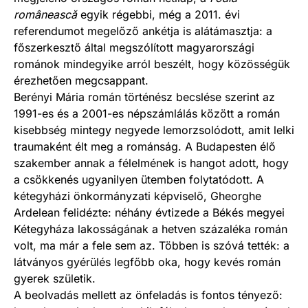
românească
egyik régebbi, még a 2011. évi
referendumot megelőző ankétja is alátámasztja: a
főszerkesztő által megszólított magyarországi
románok mindegyike arról beszélt, hogy közösségük
érezhetően megcsappant.
Berényi Mária román történész becslése szerint az
1991-es és a 2001-es népszámlálás között a román
kisebbség mintegy negyede lemorzsolódott, amit lelki
traumaként élt meg a románság. A Budapesten élő
szakember annak a félelmének is hangot adott, hogy
a csökkenés ugyanilyen ütemben folytatódott. A
kétegyházi önkormányzati képviselő, Gheorghe
Ardelean felidézte: néhány évtizede a Békés megyei
Kétegyháza lakosságának a hetven százaléka román
volt, ma már a fele sem az. Többen is szóvá tették: a
látványos gyérülés legfőbb oka, hogy kevés román
gyerek születik.
A beolvadás mellett az önfeladás is fontos tényező: