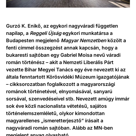
Gurzó K. Enikő, az egykori nagyváradi független
napilap, a
Reggeli Újság
egykori munkatársa a
Budapesten megjelenő
Magyar Nemzetben
közölt a
fenti címmel összegzést annak kapcsán, hogy a
bukaresti sajtóban egy Gabriel Moisa nevű váradi
román történész – akit a Nemzeti Liberális Párt
vezette Bihar Megyei Tanács egy éve nevezett ki az
általa fenntartott Körösvidéki Múzeum igazgatójának
– cikksorozatban foglalkozott a magyarországi
románok történetével, elnyomásával, sanyarú
sorsával, szenvedéseivel stb. Nevezett amúgy immár
sok éve közli nacionalista vétetésű, sajátos
történelemszemléletű, olykor kimondottan
magyarellenes „ismeretterjesztő” írásait a
nagyváradi román sajtóban. Alább az MN-ben
megjelent anyag olvasható.