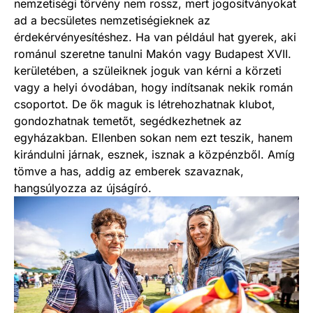
nemzetiségi törvény nem rossz, mert jogosítványokat
ad a becsületes nemzetiségieknek az
érdekérvényesítéshez. Ha van például hat gyerek, aki
románul szeretne tanulni Makón vagy Budapest XVII.
kerületében, a szüleiknek joguk van kérni a körzeti
vagy a helyi óvodában, hogy indítsanak nekik román
csoportot. De ők maguk is létrehozhatnak klubot,
gondozhatnak temetőt, segédkezhetnek az
egyházakban. Ellenben sokan nem ezt teszik, hanem
kirándulni járnak, esznek, isznak a közpénzből. Amíg
tömve a has, addig az emberek szavaznak,
hangsúlyozza az újságíró.