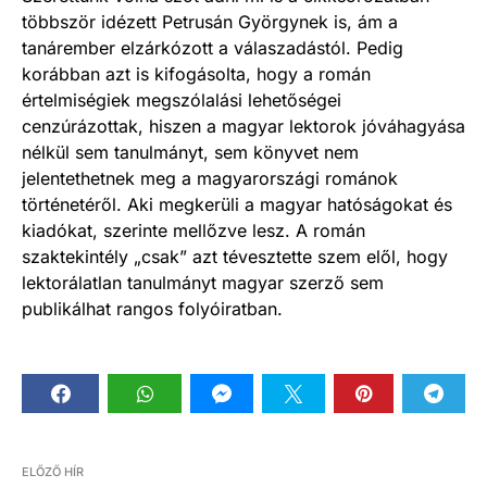
többször idézett Petrusán Györgynek is, ám a
tanárember elzárkózott a válaszadástól. Pedig
korábban azt is kifogásolta, hogy a román
értelmiségiek megszólalási lehetőségei
cenzúrázottak, hiszen a magyar lektorok jóváhagyása
nélkül sem tanulmányt, sem könyvet nem
jelentethetnek meg a magyarországi románok
történetéről. Aki megkerüli a magyar hatóságokat és
kiadókat, szerinte mellőzve lesz. A román
szaktekintély „csak” azt tévesztette szem elől, hogy
lektorálatlan tanulmányt magyar szerző sem
publikálhat rangos folyóiratban.
ELŐZŐ HÍR