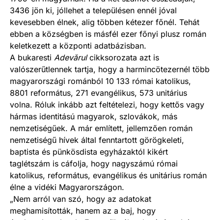
3436 jön ki, jóllehet a településen ennél jóval
kevesebben élnek, alig többen kétezer főnél. Tehát
ebben a községben is másfél ezer főnyi plusz román
keletkezett a központi adatbázisban.
A bukaresti
Adevărul
cikksorozata azt is
valószerűtlennek tartja, hogy a harmincötezernél több
magyarországi románból 10 133 római katolikus,
8801 református, 271 evangélikus, 573 unitárius
volna. Róluk inkább azt feltételezi, hogy kettős vagy
hármas identitású magyarok, szlovákok, más
nemzetiségűek. A már említett, jellemzően román
nemzetiségű hívek által fenntartott görögkeleti,
baptista és pünkösdista egyházaktól kikért
taglétszám is cáfolja, hogy nagyszámú római
katolikus, református, evangélikus és unitárius román
élne a vidéki Magyarországon.
„Nem arról van szó, hogy az adatokat
meghamisították, hanem az a baj, hogy