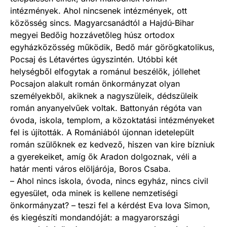
intézmények. Ahol nincsenek intézmények, ott
közösség sincs. Magyarcsanádtól a Hajdú-Bihar
megyei Bedőig hozzávetőleg húsz ortodox
egyházközösség működik, Bedő már görögkatolikus,
Pocsaj és Létavértes úgyszintén. Utóbbi két
helységből elfogytak a románul beszélők, jóllehet
Pocsajon alakult román önkormányzat olyan
személyekből, akiknek a nagyszüleik, dédszüleik
román anyanyelvűek voltak. Battonyán régóta van
óvoda, iskola, templom, a közoktatási intézményeket
fel is újították. A Romániából újonnan idetelepült
román szülőknek ez kedvező, hiszen van kire bízniuk
a gyerekeiket, amíg ők Aradon dolgoznak, véli a
határ menti város elöljárója, Boros Csaba.
– Ahol nincs iskola, óvoda, nincs egyház, nincs civil
egyesület, oda minek is kellene nemzetiségi
önkormányzat? – teszi fel a kérdést Eva Iova Simon,
és kiegészíti mondandóját: a magyarországi