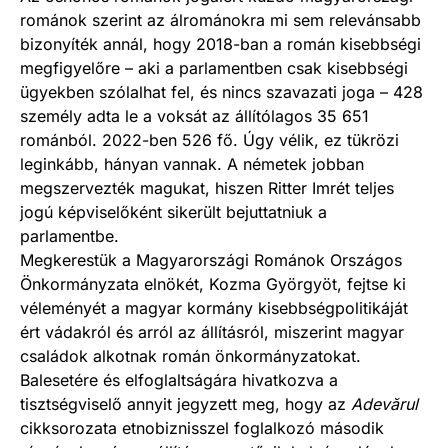
románok szerint az álrománokra mi sem relevánsabb
bizonyíték annál, hogy 2018-ban a román kisebbségi
megfigyelőre – aki a parlamentben csak kisebbségi
ügyekben szólalhat fel, és nincs szavazati joga – 428
személy adta le a voksát az állítólagos 35 651
románból. 2022-ben 526 fő. Úgy vélik, ez tükrözi
leginkább, hányan vannak. A németek jobban
megszervezték magukat, hiszen Ritter Imrét teljes
jogú képviselőként sikerült bejuttatniuk a
parlamentbe.
Megkerestük a Magyarországi Románok Országos
Önkormányzata elnökét, Kozma Györgyöt, fejtse ki
véleményét a magyar kormány kisebbségpolitikáját
ért vádakról és arról az állításról, miszerint magyar
családok alkotnak román önkormányzatokat.
Balesetére és elfoglaltságára hivatkozva a
tisztségviselő annyit jegyzett meg, hogy az
Adevărul
cikksorozata etnobiznisszel foglalkozó második