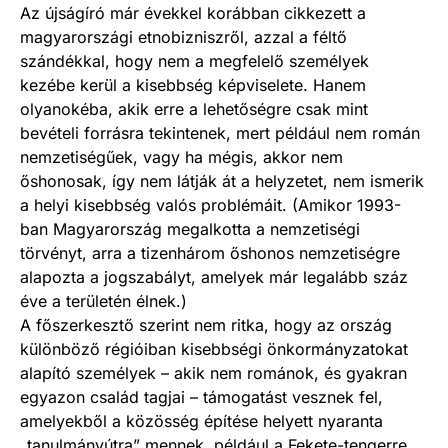
Az újságíró már évekkel korábban cikkezett a
magyarországi etnobizniszről, azzal a féltő
szándékkal, hogy nem a megfelelő személyek
kezébe kerül a kisebbség képviselete. Hanem
olyanokéba, akik erre a lehetőségre csak mint
bevételi forrásra tekintenek, mert például nem román
nemzetiségűek, vagy ha mégis, akkor nem
őshonosak, így nem látják át a helyzetet, nem ismerik
a helyi kisebbség valós problémáit. (Amikor 1993-
ban Magyarország megalkotta a nemzetiségi
törvényt, arra a tizenhárom őshonos nemzetiségre
alapozta a jogszabályt, amelyek már legalább száz
éve a területén élnek.)
A főszerkesztő szerint nem ritka, hogy az ország
különböző régióiban kisebbségi önkormányzatokat
alapító személyek – akik nem románok, és gyakran
egyazon család tagjai – támogatást vesznek fel,
amelyekből a közösség építése helyett nyaranta
„tanulmányútra” mennek, például a Fekete-tengerre.