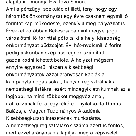
alapítani – mondja Eva Iova Simon.
Ami a pénzügyi spekulációt illeti, tény, hogy egy
háromfős önkormányzat egy évre csaknem egymillió
forintot kap működésre, ezenkívül még pályázhat is.
Évekkel korábban Békéscsaba mint megyei jogú
város ötmillió forinttal pótolta ki a helyi kisebbségi
önkormányzat büdzséjét. Évi hét-nyolcmillió forint
pedig akkoriban szép összegnek számított,
gazdálkodni lehetett belőle. A helyzet mégsem
ennyire egyszerű, hiszen a kisebbségi
önkormányzatok azzal arányosan kapják a
kampánytámogatásokat, hányan regisztrálnak a
nemzetiségi listákra, ezért mindegyik etnikumnak az a
legjobb, ha minél többeket meggyőz arról,
iratkozzanak fel a jegyzékére – nyilatkozta Dobos
Balázs, a Magyar Tudományos Akadémia
Kisebbségkutató Intézetének munkatársa.
A nemzetiségi regisztrálások száma azért is fontos,
mert ezzel arányosan állapítják meg a képviseleti