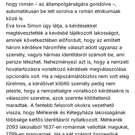
hogy román – az állampolgárságára gondolva –,
automatikusan be lett sorolva a román etnikumúak
közé is.
Eva Iova Simon úgy látja, a kérdésekkel
megtévesztették a kevésbé tájékozott lakosságot,
aminek következtében előfordult, hogy az említett
három kérdésre háromféle választ adott ugyanaz a
személy, vagyis hármas identitásról számolt be, ami
persze létezhet. Nehezményezi azt is, hogy a nemzeti
hovatartozásra vonatkozó kérdések megválaszolása
opcionális volt. Ha a népszámlálóbiztos nem volt elég
türelmes, a kérdőívet kitöltő személy pedig nem
jelezte, hogy a nemzetiségre vonatkozó kérdésekre is
válaszolni szeretne, azok szerinte kitöltetlenül
maradtak. A fentebb felsorolt okokra vezethető
vissza, hogy Méhkerék és Kétegyháza lakosságának
többsége kettős identitásról nyilatkozott. Méhkerék
2093 lakosából 1637-en románnak vallották magukat,
1799-en magyarnak. Ha a két számot összeadjuk,