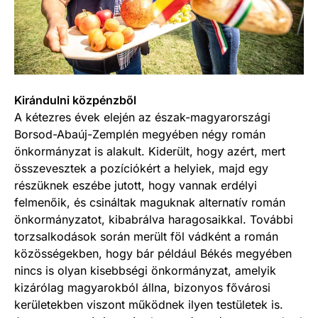
Kirándulni közpénzből
A kétezres évek elején az észak-magyarországi
Borsod-Abaúj-Zemplén megyében négy román
önkormányzat is alakult. Kiderült, hogy azért, mert
összevesztek a pozíciókért a helyiek, majd egy
részüknek eszébe jutott, hogy vannak erdélyi
felmenőik, és csináltak maguknak alternatív román
önkormányzatot, kibabrálva haragosaikkal. További
torzsalkodások során merült föl vádként a román
közösségekben, hogy bár például Békés megyében
nincs is olyan kisebbségi önkormányzat, amelyik
kizárólag magyarokból állna, bizonyos fővárosi
kerületekben viszont működnek ilyen testületek is.