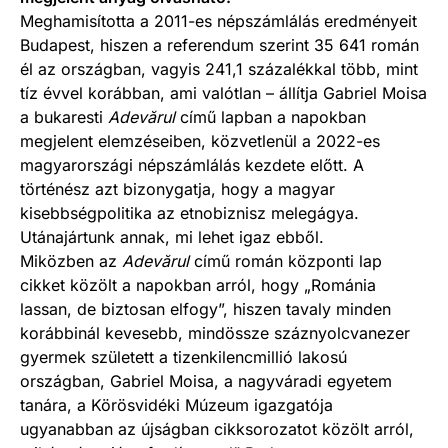
Meghamisította a 2011-es népszámlálás eredményeit
Budapest, hiszen a referendum szerint 35 641 román
él az országban, vagyis 241,1 százalékkal több, mint
tíz évvel korábban, ami valótlan – állítja Gabriel Moisa
a bukaresti
Adev
ărul
című lapban a napokban
megjelent elemzéseiben, közvetlenül a 2022-es
magyarországi népszámlálás kezdete előtt. A
történész azt bizonygatja, hogy a magyar
kisebbségpolitika az etnobiznisz melegágya.
Utánajártunk annak, mi lehet igaz ebből.
Miközben az
Adev
ărul
című román központi lap
cikket közölt a napokban arról, hogy „Románia
lassan, de biztosan elfogy”, hiszen tavaly minden
korábbinál kevesebb, mindössze száznyolcvanezer
gyermek született a tizenkilencmillió lakosú
országban, Gabriel Moisa, a nagyváradi egyetem
tanára, a Körösvidéki Múzeum igazgatója
ugyanabban az újságban cikksorozatot közölt arról,