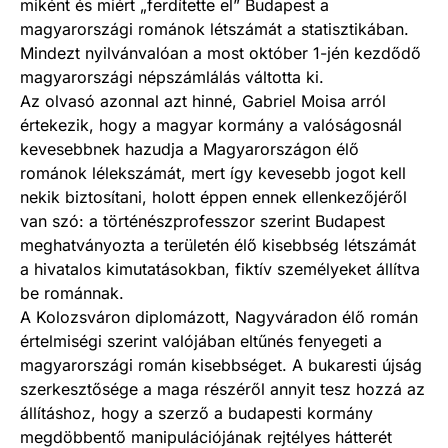
miként és miért „ferdítette el” Budapest a
magyarországi románok létszámát a statisztikában.
Mindezt nyilvánvalóan a most október 1-jén kezdődő
magyarországi népszámlálás váltotta ki.
Az olvasó azonnal azt hinné, Gabriel Moisa arról
értekezik, hogy a magyar kormány a valóságosnál
kevesebbnek hazudja a Magyarországon élő
románok lélekszámát, mert így kevesebb jogot kell
nekik biztosítani, holott éppen ennek ellenkezőjéről
van szó: a történészprofesszor szerint Budapest
meghatványozta a területén élő kisebbség létszámát
a hivatalos kimutatásokban, fiktív személyeket állítva
be románnak.
A Kolozsváron diplomázott, Nagyváradon élő román
értelmiségi szerint valójában eltűnés fenyegeti a
magyarországi román kisebbséget. A bukaresti újság
szerkesztősége a maga részéről annyit tesz hozzá az
állításhoz, hogy a szerző a budapesti kormány
megdöbbentő manipulációjának rejtélyes hátterét