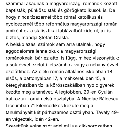
számmal akadnak a magyarországi románok között
baptisták, pünkösdisták és görögkatolikusok is. De
hogy nincs tízezernél több római katolikus és
nyolcezernél több református magyarországi román,
amiként ez a statisztikai táblázatból kiderül, az is
biztos, mondja Ștefan Crâsta.
A beiskolázási számok sem arra utalnak, hogy
aggodalomra lenne okuk a magyarországi
románoknak, bár ez attól is függ, mihez viszonyítjuk:
a sok évvel ezelőtti létszámhoz vagy a néhány évvel
ezelőttihez. Az eleki román általános iskolában 18
elsős, a battonyaiban 17, a méhkerékiben 15, a
kétegyháziban tíz, a körösszakáliban nyolc gyerek
kezdte meg a tanévet. A legtöbben, 29-en Gyulán
iratkoztak román első osztályba. A Nicolae Bălcescu
Líceumban 71 kilencedikes kezdte meg a
tanulmányait két párhuzamos osztályban. Tavaly 49-
en végeztek, idén 42-en.
Szerettünk volna szót adni mi is a cikksorozatban