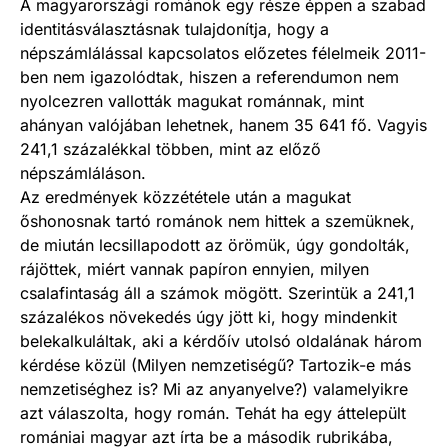
A magyarországi románok egy része éppen a szabad
identitásválasztásnak tulajdonítja, hogy a
népszámlálással kapcsolatos előzetes félelmeik 2011-
ben nem igazolódtak, hiszen a referendumon nem
nyolcezren vallották magukat románnak, mint
ahányan valójában lehetnek, hanem 35 641 fő. Vagyis
241,1 százalékkal többen, mint az előző
népszámláláson.
Az eredmények közzététele után a magukat
őshonosnak tartó románok nem hittek a szemüknek,
de miután lecsillapodott az örömük, úgy gondolták,
rájöttek, miért vannak papíron ennyien, milyen
csalafintaság áll a számok mögött. Szerintük a 241,1
százalékos növekedés úgy jött ki, hogy mindenkit
belekalkuláltak, aki a kérdőív utolsó oldalának három
kérdése közül (Milyen nemzetiségű? Tartozik-e más
nemzetiséghez is? Mi az anyanyelve?) valamelyikre
azt válaszolta, hogy román. Tehát ha egy áttelepült
romániai magyar azt írta be a második rubrikába,