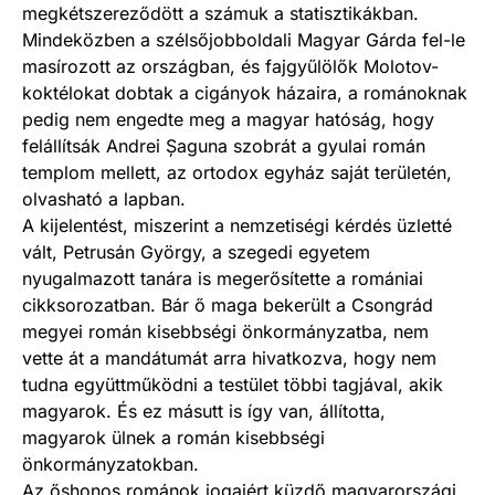
megkétszereződött a számuk a statisztikákban.
Mindeközben a szélsőjobboldali Magyar Gárda fel-le
masírozott az országban, és fajgyűlölők Molotov-
koktélokat dobtak a cigányok házaira, a románoknak
pedig nem engedte meg a magyar hatóság, hogy
felállítsák Andrei Șaguna szobrát a gyulai román
templom mellett, az ortodox egyház saját területén,
olvasható a lapban.
A kijelentést, miszerint a nemzetiségi kérdés üzletté
vált, Petrusán György, a szegedi egyetem
nyugalmazott tanára is megerősítette a romániai
cikksorozatban. Bár ő maga bekerült a Csongrád
megyei román kisebbségi önkormányzatba, nem
vette át a mandátumát arra hivatkozva, hogy nem
tudna együttműködni a testület többi tagjával, akik
magyarok. És ez másutt is így van, állította,
magyarok ülnek a román kisebbségi
önkormányzatokban.
Az őshonos románok jogaiért küzdő magyarországi