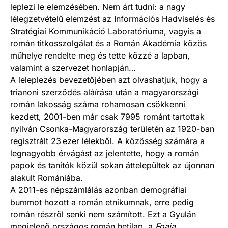
leplezi le elemzésében. Nem árt tudni: a nagy
lélegzetvételű elemzést az Információs Hadviselés és
Stratégiai Kommunikáció Laboratóriuma, vagyis a
román titkosszolgálat és a Román Akadémia közös
műhelye rendelte meg és tette közzé a lapban,
valamint a szervezet honlapján…
A leleplezés bevezetőjében azt olvashatjuk, hogy a
trianoni szerződés aláírása után a magyarországi
román lakosság száma rohamosan csökkenni
kezdett, 2001-ben már csak 7995 románt tartottak
nyilván Csonka-Magyarország területén az 1920-ban
regisztrált 23 ezer lélekből. A közösség számára a
legnagyobb érvágást az jelentette, hogy a román
papok és tanítók közül sokan áttelepültek az újonnan
alakult Romániába.
A 2011-es népszámlálás azonban demográfiai
bummot hozott a román etnikumnak, erre pedig
román részről senki nem számított. Ezt a Gyulán
megjelenő országos román hetilap, a
Foaia