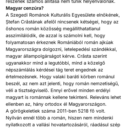
részének számos állítása nem tűnik helyénvalónak.
Magyar cenzúra?
A Szegedi Románok Kulturális Egyesülete elnökének,
Ștefan Crâstának afelől nincsenek kétségei, hogy az
őshonos román közösség megállíthatatlanul
asszimilálódik, de azzal is számolni kell, hogy
folyamatosan érkeznek Romániá­ból román ajkúak
Magyarországra dolgozni, letelepedési szándékkal,
magyar állampolgárságot kérve. Crâsta szerint
ugyanakkor mind a legutóbbi, mind a közelgő
népszámlálás kérdései tág teret engednek az
értelmezésnek. Hogy valaki baráti körben románul
beszél, az nem azt jelenti, hogy román nemzetiségű,
véli a tisztségviselő. Ennyi erővel minden erdélyi
magyart is románnak kellene tekinteni. Releváns lehet
ellenben az, hány ortodox él Magyarországon.
A görögkeletiek száma 2011-ben 5218 fő volt.
Nyilván ennél több a román, hiszen nem mindenki
nyilatkozott a vallási hovatartozásáról, ráadásul szép