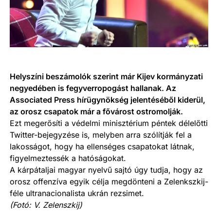
Helyszíni beszámolók szerint már Kijev kormányzati
negyedében is fegyverropogást hallanak. Az
Associated Press hírügynökség jelentéséből kiderül,
az orosz csapatok már a fővárost ostromolják.
Ezt megerősíti a védelmi minisztérium péntek délelőtti
Twitter-bejegyzése is, melyben arra szólítják fel a
lakosságot, hogy ha ellenséges csapatokat látnak,
figyelmeztessék a hatóságokat.
A kárpátaljai magyar nyelvű sajtó úgy tudja, hogy az
orosz offenzíva egyik célja megdönteni a Zelenkszkij-
féle ultranacionalista ukrán rezsimet.
(Fotó: V. Zelenszkij)