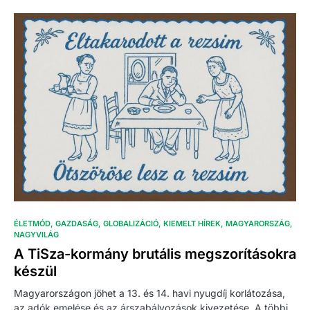
ÉLETMÓD
GAZDASÁG
GLOBALIZÁCIÓ
KIEMELT HÍREK
MAGYARORSZÁG
NAGYVILÁG
A TiSza-kormány brutális megszorításokra
készül
Magyarországon jöhet a 13. és 14. havi nyugdíj korlátozása,
az adók emelése és az árszabályozások kivezetése. A többi…