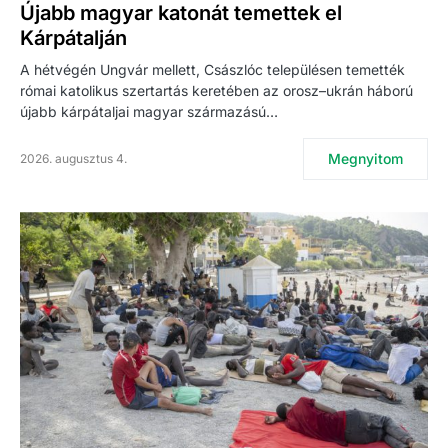
Újabb magyar katonát temettek el
Kárpátalján
A hétvégén Ungvár mellett, Császlóc településen temették
római katolikus szertartás keretében az orosz–ukrán háború
újabb kárpátaljai magyar származású…
Megnyitom
2026. augusztus 4.