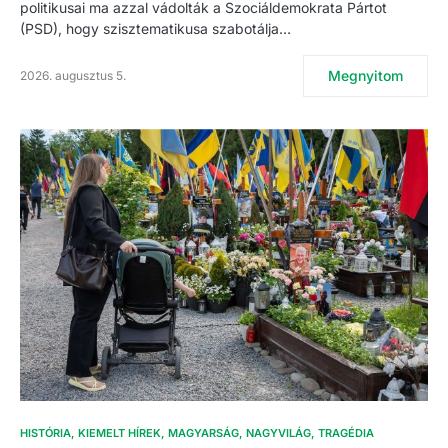
politikusai ma azzal vádolták a Szociáldemokrata Pártot
(PSD), hogy szisztematikusa szabotálja…
Megnyitom
2026. augusztus 5.
HISTÓRIA
KIEMELT HÍREK
MAGYARSÁG
NAGYVILÁG
TRAGÉDIA