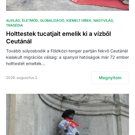
ALVILÁG
ÉLETMÓD
GLOBALIZÁCIÓ
KIEMELT HÍREK
NAGYVILÁG
TRAGÉDIA
Holttestek tucatjait emelik ki a vízből
Ceutánál
Tovább súlyosbodik a Földközi-tenger partján fekvő Ceutánál
kialakult migrációs válság: a spanyol hatóságok már 72 ember
holttestét emelték…
Megnyitom
2026. augusztus 2.