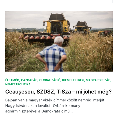
ÉLETMÓD
GAZDASÁG
GLOBALIZÁCIÓ
KIEMELT HÍREK
MAGYARORSZÁG
NEMZETPOLITIKA
Ceaușescu, SZDSZ, TiSza – mi jöhet még?
Bajban van a magyar vidék címmel közölt nemrég interjút
Nagy Istvánnak, a leváltott Orbán-kormány
agrárminiszterével a Demokrata című…