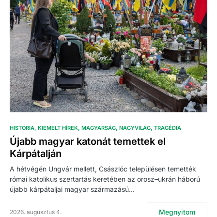
HISTÓRIA
KIEMELT HÍREK
MAGYARSÁG
NAGYVILÁG
TRAGÉDIA
Újabb magyar katonát temettek el
Kárpátalján
A hétvégén Ungvár mellett, Császlóc településen temették
római katolikus szertartás keretében az orosz–ukrán háború
újabb kárpátaljai magyar származású…
Megnyitom
2026. augusztus 4.