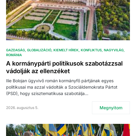
GAZDASÁG
GLOBALIZÁCIÓ
KIEMELT HÍREK
KONFLIKTUS
NAGYVILÁG
ROMÁNIA
A kormánypárti politikusok szabotázzsal
vádolják az ellenzéket
Ilie Bolojan ügyvivő román kormányfő pártjának egyes
politikusai ma azzal vádolták a Szociáldemokrata Pártot
(PSD), hogy szisztematikusa szabotálja…
Megnyitom
2026. augusztus 5.