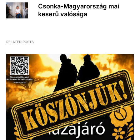
Csonka-Magyarország mai
keserű valósága
RELATED POSTS