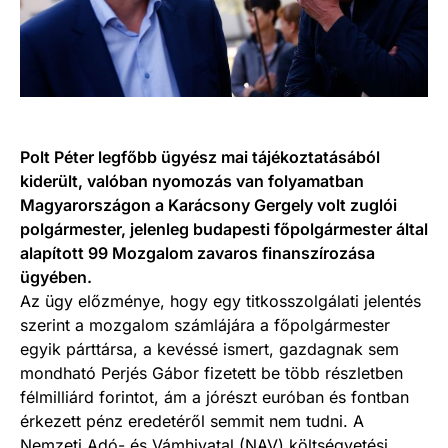
Polt Péter legfőbb ügyész mai tájékoztatásából
kiderült, valóban nyomozás van folyamatban
Magyarországon a Karácsony Gergely volt zuglói
polgármester, jelenleg budapesti főpolgármester által
alapított 99 Mozgalom zavaros finanszírozása
ügyében.
Az ügy előzménye, hogy egy titkosszolgálati jelentés
szerint a mozgalom számlájára a főpolgármester
egyik párttársa, a kevéssé ismert, gazdagnak sem
mondható Perjés Gábor fizetett be több részletben
félmilliárd forintot, ám a jórészt euróban és fontban
érkezett pénz eredetéről semmit nem tudni. A
Nemzeti Adó- és Vámhivatal (NAV) költségvetési