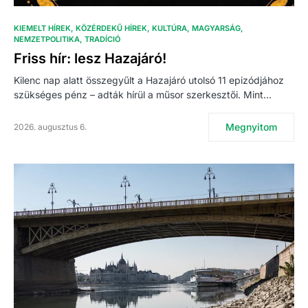
KIEMELT HÍREK
KÖZÉRDEKŰ HÍREK
KULTÚRA
MAGYARSÁG
NEMZETPOLITIKA
TRADÍCIÓ
Friss hír: lesz Hazajáró!
Kilenc nap alatt összegyűlt a Hazajáró utolsó 11 epizódjához
szükséges pénz – adták hírül a műsor szerkesztői. Mint…
Megnyitom
2026. augusztus 6.