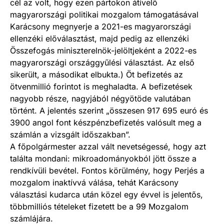
cél az volt, hogy ezen pártokon átívelő
magyarországi politikai mozgalom támogatásával
Karácsony megnyerje a 2021-es magyarországi
ellenzéki előválasztást, majd pedig az ellenzéki
Összefogás miniszterelnök-jelöltjeként a 2022-es
magyarországi országgyűlési választást. Az első
sikerült, a másodikat elbukta.) Öt befizetés az
ötvenmillió forintot is meghaladta. A befizetések
nagyobb része, nagyjából négyötöde valutában
történt. A jelentés szerint „összesen 917 695 euró és
3900 angol font készpénzbefizetés valósult meg a
számlán a vizsgált időszakban”.
A főpolgármester azzal vált nevetségessé, hogy azt
találta mondani: mikroadományokból jött össze a
rendkívüli bevétel. Fontos körülmény, hogy Perjés a
mozgalom inaktívvá válása, tehát Karácsony
választási kudarca után közel egy évvel is jelentős,
többmilliós tételeket fizetett be a 99 Mozgalom
számlájára.