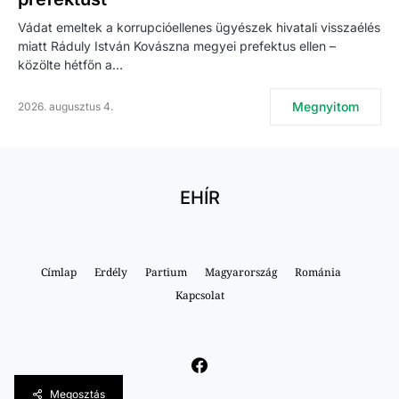
Vádat emeltek a korrupcióellenes ügyészek hivatali visszaélés
miatt Ráduly István Kovászna megyei prefektus ellen –
közölte hétfőn a…
Megnyitom
2026. augusztus 4.
EHÍR
Címlap
Erdély
Partium
Magyarország
Románia
Kapcsolat
Megosztás