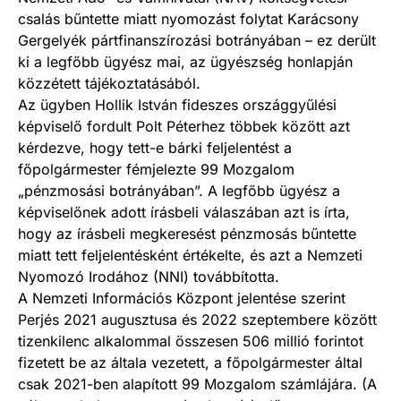
csalás bűntette miatt nyomozást folytat Karácsony
Gergelyék pártfinanszírozási botrányában – ez derült
ki a legfőbb ügyész mai, az ügyészség honlapján
közzétett tájékoztatásából.
Az ügyben Hollik István fideszes országgyűlési
képviselő fordult Polt Péterhez többek között azt
kérdezve, hogy tett-e bárki feljelentést a
főpolgármester fémjelezte 99 Mozgalom
„pénzmosási botrányában”. A legfőbb ügyész a
képviselőnek adott írásbeli válaszában azt is írta,
hogy az írásbeli megkeresést pénzmosás bűntette
miatt tett feljelentésként értékelte, és azt a Nemzeti
Nyomozó Irodához (NNI) továbbította.
A Nemzeti Információs Központ jelentése szerint
Perjés 2021 augusztusa és 2022 szeptembere között
tizenkilenc alkalommal összesen 506 millió forintot
fizetett be az általa vezetett, a főpolgármester által
csak 2021-ben alapított 99 Mozgalom számlájára. (A