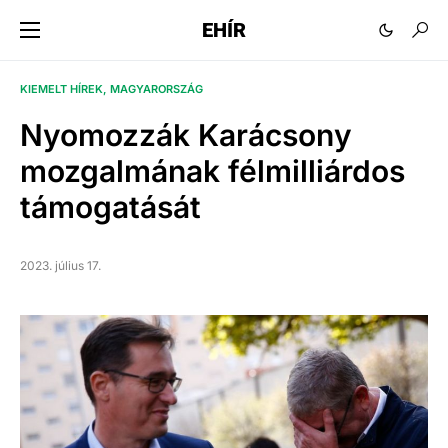
EHÍR
KIEMELT HÍREK
MAGYARORSZÁG
Nyomozzák Karácsony
mozgalmának félmilliárdos
támogatását
2023. július 17.