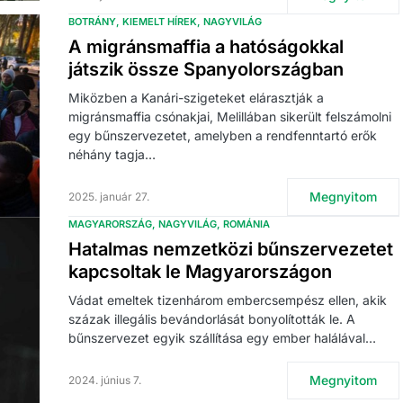
BOTRÁNY
KIEMELT HÍREK
NAGYVILÁG
A migránsmaffia a hatóságokkal
játszik össze Spanyolországban
Miközben a Kanári-szigeteket elárasztják a
migránsmaffia csónakjai, Melillában sikerült felszámolni
egy bűnszervezetet, amelyben a rendfenntartó erők
néhány tagja…
Megnyitom
2025. január 27.
MAGYARORSZÁG
NAGYVILÁG
ROMÁNIA
Hatalmas nemzetközi bűnszervezetet
kapcsoltak le Magyarországon
Vádat emeltek tizenhárom embercsempész ellen, akik
százak illegális bevándorlását bonyolították le. A
bűnszervezet egyik szállítása egy ember halálával…
Megnyitom
2024. június 7.