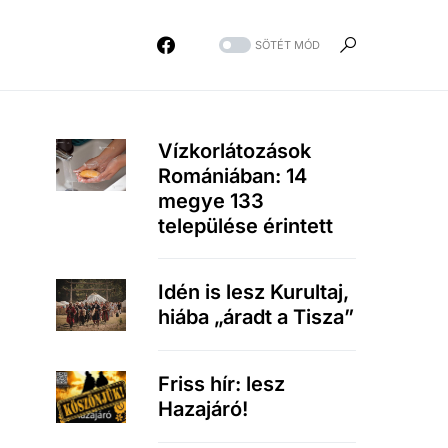
SÖTÉT MÓD
Vízkorlátozások
Romániában: 14
megye 133
települése érintett
Idén is lesz Kurultaj,
hiába „áradt a Tisza”
Friss hír: lesz
Hazajáró!