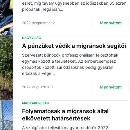
ezret, míg tavaly ugyanebben az időszakban 65 ezren
próbáltak illegálisan…
Megnyitom
2022. szeptember 2.
NAGYVILÁG
A pénzüket védik a migránsok segítői
Szervezett bűnözők professzionálisan felosztották
egymás között a területeket. Az embercsempész
csoportok közötti súrlódásoknak pedig gyakran
erőszak a vége…
Megnyitom
2022. augusztus 17.
MAGYARORSZÁG
Folyamatosak a migránsok által
elkövetett határsértések
A szolgálatot teljesítő magyar rendőrök 2022.