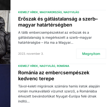
KIEMELT HÍREK
MAGYARORSZÁG
NAGYVILÁG
Erőszak és gátlástalanság a szerb–
magyar határtérségben
A tálib embercsempészekkel az erőszak és a
gátlástalanság is megérkezett a szerb–magyar
határtérségbe – írta ma a Magyar…
Megnyitom
2023. november 3.
KIEMELT HÍREK
NAGYVILÁG
ROMÁNIA
Románia az embercsempészek
kedvenc terepe
Távol-keleti migránsok számára hamis iratok alapján
román munkavállalói vízumot szerző, a Romániába
érkezett bevándorlókat Nyugat-Európa felé útnak
indító…