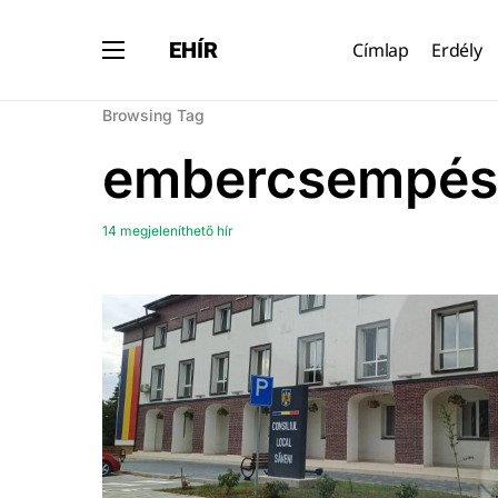
EHÍR
Címlap
Erdély
Browsing Tag
embercsempés
14 megjeleníthető hír