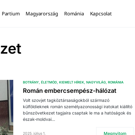
Partium
Magyarország
Románia
Kapcsolat
zet
BOTRÁNY
ÉLETMÓD
KIEMELT HÍREK
NAGYVILÁG
ROMÁNIA
Román embercsempész-hálózat
Volt szovjet tagköztársaságokból származó
külföldieknek román személyazonossági iratokat kiállító
bűnszövetkezet tagjaira csaptak le ma a hatóságok és
észak-moldvai…
Megnyitom
2025. július 1.