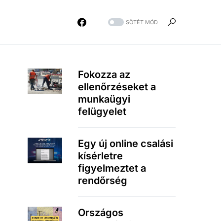
SÖTÉT MÓD
Fokozza az
ellenőrzéseket a
munkaügyi
felügyelet
Egy új online csalási
kísérletre
figyelmeztet a
rendőrség
Országos