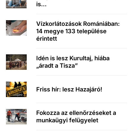
is…
Vízkorlátozások Romániában:
14 megye 133 települése
érintett
Idén is lesz Kurultaj, hiába
„áradt a Tisza”
Friss hír: lesz Hazajáró!
Fokozza az ellenőrzéseket a
munkaügyi felügyelet