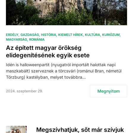
ERDÉLY
GAZDASÁG
HISTÓRIA
KIEMELT HÍREK
KULTÚRA
KURIÓZUM
MAGYARSÁG
ROMÁNIA
Az épített magyar örökség
elidegenítésének egyik esete
Idén is halloweenpartit (nyugatról importált halottak napi
maszkabált) szerveznek a törcsvári (románul Bran, németül
Törzburg) kastélyban, melyet továbbra…
Megnyitom
2024. szeptember 29.
Megszívhatjuk, sőt már szívjuk