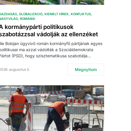
GAZDASÁG
GLOBALIZÁCIÓ
KIEMELT HÍREK
KONFLIKTUS
NAGYVILÁG
ROMÁNIA
A kormánypárti politikusok
szabotázzsal vádolják az ellenzéket
Ilie Bolojan ügyvivő román kormányfő pártjának egyes
politikusai ma azzal vádolták a Szociáldemokrata
Pártot (PSD), hogy szisztematikusa szabotálja…
Megnyitom
2026. augusztus 5.