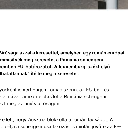
Bírósága azzal a keresettel, amelyben egy román európai
semmisítsék meg keresetét a Románia schengeni
ecemberi EU-határozatot. A louxemburgi székhelyű
hatatlannak” ítélte meg a keresetet.
nyosként ismert Eugen Tomac szerint az EU bel- és
atalmával, amikor elutasította Románia schengeni
 azt meg az uniós bíróságon.
eltett, hogy Ausztria blokkolta a román tagságot. A
b célja a schengeni csatlakozás, s miután jövőre az EP-