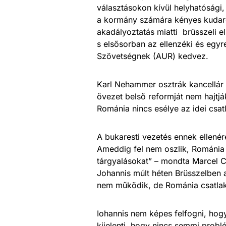
választásokon kívül helyhatósági,
a kormány számára kényes kudarco
akadályoztatás miatti brüsszeli el
s elsősorban az ellenzéki és egy
Szövetségnek (AUR) kedvez.
Karl Nehammer osztrák kancellár l
övezet belső reformját nem hajtják
Románia nincs esélye az idei csat
A bukaresti vezetés ennek ellenére
Ameddig fel nem oszlik, Románia 
tárgyalásokat” – mondta Marcel Ci
Johannis múlt héten Brüsszelben 
nem működik, de Románia csatlak
Iohannis nem képes felfogni, hog
kijelenti, hogy nincs semmi probl