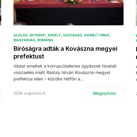
ALVILÁG
BOTRÁNY
ERDÉLY
GAZDASÁG
KIEMELT HÍREK
MAGYARSÁG
ROMÁNIA
Bíróságra adták a Kovászna megyei
prefektust
Vádat emeltek a korrupcióellenes ügyészek hivatali
visszaélés miatt Ráduly István Kovászna megyei
prefektus ellen – közölte hétfőn a…
Megnyitom
2026. augusztus 4.