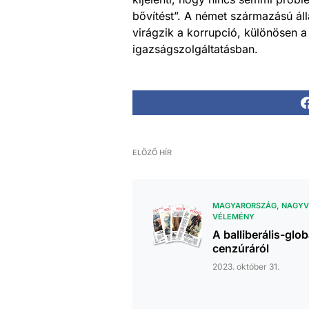
bővítést”. A német származású ál
virágzik a korrupció, különösen 
igazságszolgáltatásban.
ELŐZŐ HÍR
MAGYARORSZÁG
NAGYV
VÉLEMÉNY
A balliberális-glob
cenzúráról
2023. október 31.