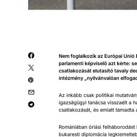
Nem foglalkozik az Európai Unió 
parlamenti képviselő azt kérte: 
csatlakozását elutasító tavaly d
intézmény „nyilvánvalóan elfogad
Az inkább csak politikai mutatvá
igazságügyi tanácsa visszaélt a h
csatlakozását, és emiatt támadta
Romániában óriási felháborodást k
bukaresti diplomácia legkiemelteb