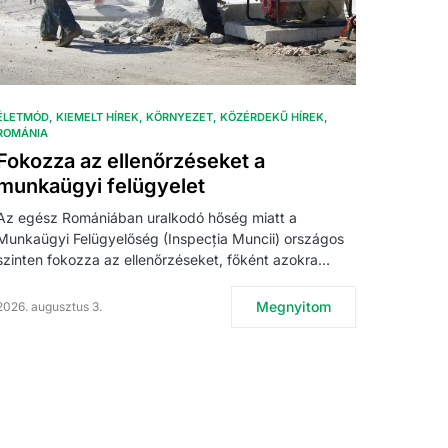
ÉLETMÓD
KIEMELT HÍREK
KÖRNYEZET
KÖZÉRDEKŰ HÍREK
ROMÁNIA
Fokozza az ellenőrzéseket a
munkaügyi felügyelet
Az egész Romániában uralkodó hőség miatt a
Munkaügyi Felügyelőség (Inspecția Muncii) országos
szinten fokozza az ellenőrzéseket, főként azokra…
Megnyitom
2026. augusztus 3.