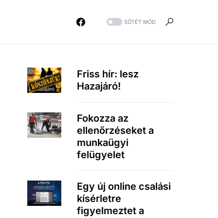
SÖTÉT MÓD
Friss hír: lesz
Hazajáró!
Fokozza az
ellenőrzéseket a
munkaügyi
felügyelet
Egy új online csalási
kísérletre
figyelmeztet a