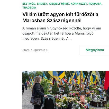
ÉLETMÓD
ERDÉLY
KIEMELT HÍREK
KÖRNYEZET
ROMÁNIA
TRAGÉDIA
Villám ütött agyon két fürdőzőt a
Marosban Szászrégennél
A román állami hírügynökség közölte, hogy villám
csapott ma délután két férfiba a Maros folyó
medrében, Szászrégennél. A…
Megnyitom
2026. augusztus 6.