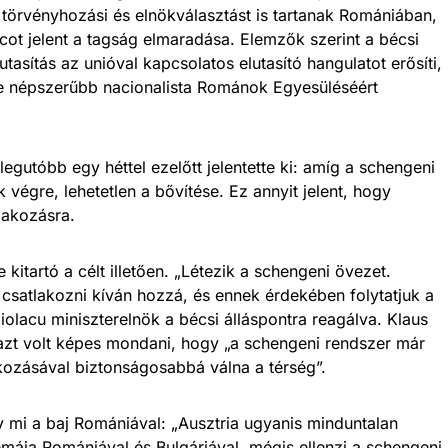
 törvényhozási és elnökválasztást is tartanak Romániában,
t jelent a tagság elmaradása. Elemzők szerint a bécsi
utasítás az unióval kapcsolatos elutasító hangulatot erősíti,
re népszerűbb nacionalista Románok Egyesüléséért
egutóbb egy héttel ezelőtt jelentette ki: amíg a schengeni
 végre, lehetetlen a bővítése. Ez annyit jelent, hogy
lakozásra.
 kitartó a célt illetően. „Létezik a schengeni övezet.
csatlakozni kíván hozzá, és ennek érdekében folytatjuk a
olacu miniszterelnök a bécsi álláspontra reagálva. Klaus
azt volt képes mondani, hogy „a schengeni rendszer már
ozásával biztonságosabbá válna a térség”.
y mi a baj Romániával: „Ausztria ugyanis minduntalan
émája Romániával és Bulgáriával, mégis ellenzi a schengeni