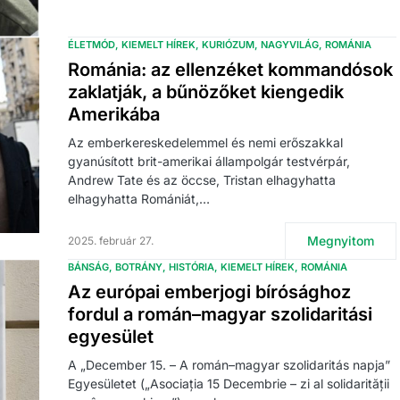
ÉLETMÓD
KIEMELT HÍREK
KURIÓZUM
NAGYVILÁG
ROMÁNIA
Románia: az ellenzéket kommandósok
zaklatják, a bűnözőket kiengedik
Amerikába
Az emberkereskedelemmel és nemi erőszakkal
gyanúsított brit-amerikai állampolgár testvérpár,
Andrew Tate és az öccse, Tristan elhagyhatta
elhagyhatta Romániát,…
Megnyitom
2025. február 27.
BÁNSÁG
BOTRÁNY
HISTÓRIA
KIEMELT HÍREK
ROMÁNIA
Az európai emberjogi bírósághoz
fordul a román–magyar szolidaritási
egyesület
A „December 15. – A román–magyar szolidaritás napja”
Egyesületet („Asociația 15 Decembrie – zi al solidarității