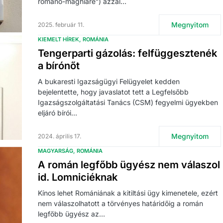
româno-maghiare”) azzal…
Megnyitom
2025. február 11.
KIEMELT HÍREK
ROMÁNIA
Tengerparti gázolás: felfüggesztenék
a bírónőt
A bukaresti Igazságügyi Felügyelet kedden
bejelentette, hogy javaslatot tett a Legfelsőbb
Igazságszolgáltatási Tanács (CSM) fegyelmi ügyekben
eljáró bírói…
Megnyitom
2024. április 17.
MAGYARSÁG
ROMÁNIA
A román legfőbb ügyész nem válaszol
id. Lomniciéknak
Kínos lehet Romániának a kitiltási ügy kimenetele, ezért
nem válaszolhatott a törvényes határidőig a román
legfőbb ügyész az…