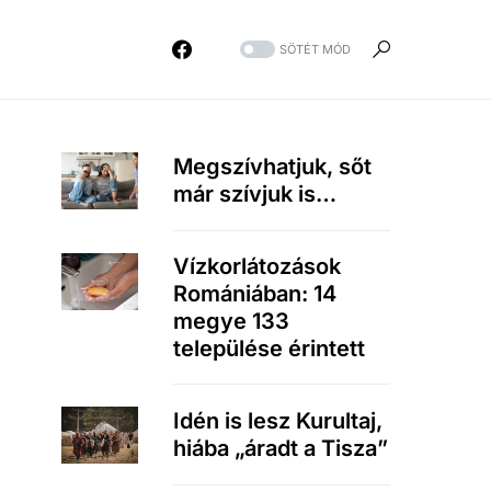
SÖTÉT MÓD
Megszívhatjuk, sőt
már szívjuk is…
Vízkorlátozások
Romániában: 14
megye 133
települése érintett
Idén is lesz Kurultaj,
hiába „áradt a Tisza”