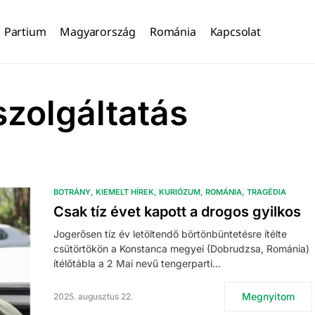
Partium
Magyarország
Románia
Kapcsolat
zolgáltatás
BOTRÁNY
KIEMELT HÍREK
KURIÓZUM
ROMÁNIA
TRAGÉDIA
Csak tíz évet kapott a drogos gyilkos
Jogerősen tíz év letöltendő börtönbüntetésre ítélte
csütörtökön a Konstanca megyei (Dobrudzsa, Románia)
ítélőtábla a 2 Mai nevű tengerparti…
Megnyitom
2025. augusztus 22.